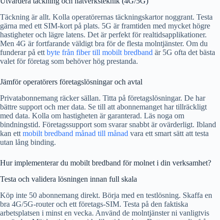
Utvärdera täckning och nätverksteknik (4G/5G)
Täckning är allt. Kolla operatörernas täckningskartor noggrant. Testa
gärna med ett SIM-kort på plats. 5G är framtiden med mycket högre
hastigheter och lägre latens. Det är perfekt för realtidsapplikationer.
Men 4G är fortfarande väldigt bra för de flesta molntjänster. Om du
funderar på ett
byte från fiber till mobilt bredband
är 5G ofta det bästa
valet för företag som behöver hög prestanda.
Jämför operatörers företagslösningar och avtal
Privatabonnemang räcker sällan. Titta på företagslösningar. De har
bättre support och mer data. Se till att abonnemanget har tillräckligt
med data. Kolla om hastigheten är garanterad. Läs noga om
bindningstid. Företagssupport som svarar snabbt är ovärderligt. Ibland
kan ett
mobilt bredband månad till månad
vara ett smart sätt att testa
utan lång binding.
Hur implementerar du mobilt bredband för molnet i din verksamhet?
Testa och validera lösningen innan full skala
Köp inte 50 abonnemang direkt. Börja med en testlösning. Skaffa en
bra 4G/5G-router och ett företags-SIM. Testa på den faktiska
arbetsplatsen i minst en vecka. Använd de molntjänster ni vanligtvis