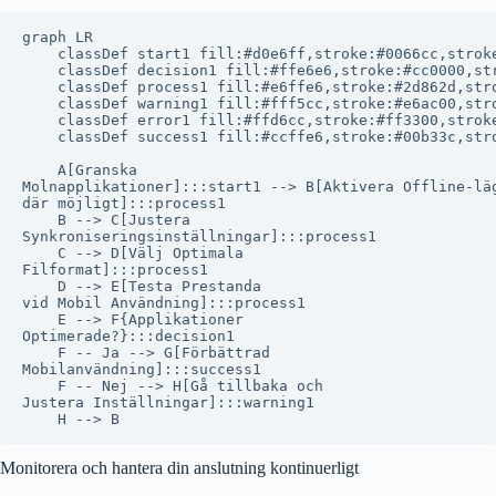
graph LR

    classDef start1 fill:#d0e6ff,stroke:#0066cc,stroke
    classDef decision1 fill:#ffe6e6,stroke:#cc0000,str
    classDef process1 fill:#e6ffe6,stroke:#2d862d,stro
    classDef warning1 fill:#fff5cc,stroke:#e6ac00,stro
    classDef error1 fill:#ffd6cc,stroke:#ff3300,stroke
    classDef success1 fill:#ccffe6,stroke:#00b33c,stro
    A[Granska
Molnapplikationer]:::start1 --> B[Aktivera Offline-lä
där möjligt]:::process1

    B --> C[Justera
Synkroniseringsinställningar]:::process1

    C --> D[Välj Optimala
Filformat]:::process1

    D --> E[Testa Prestanda
vid Mobil Användning]:::process1

    E --> F{Applikationer
Optimerade?}:::decision1

    F -- Ja --> G[Förbättrad
Mobilanvändning]:::success1

    F -- Nej --> H[Gå tillbaka och
Justera Inställningar]:::warning1

Monitorera och hantera din anslutning kontinuerligt