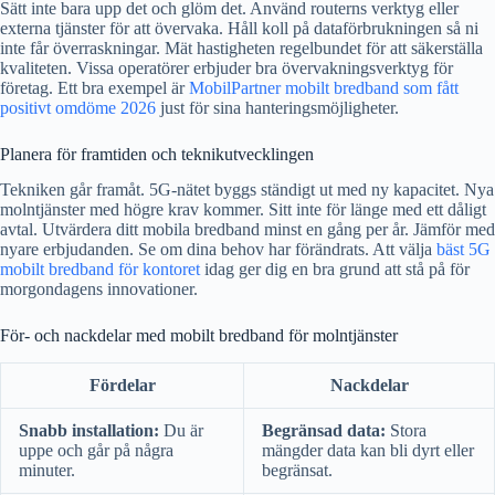
Sätt inte bara upp det och glöm det. Använd routerns verktyg eller
externa tjänster för att övervaka. Håll koll på dataförbrukningen så ni
inte får överraskningar. Mät hastigheten regelbundet för att säkerställa
kvaliteten. Vissa operatörer erbjuder bra övervakningsverktyg för
företag. Ett bra exempel är
MobilPartner mobilt bredband som fått
positivt omdöme 2026
just för sina hanteringsmöjligheter.
Planera för framtiden och teknikutvecklingen
Tekniken går framåt. 5G-nätet byggs ständigt ut med ny kapacitet. Nya
molntjänster med högre krav kommer. Sitt inte för länge med ett dåligt
avtal. Utvärdera ditt mobila bredband minst en gång per år. Jämför med
nyare erbjudanden. Se om dina behov har förändrats. Att välja
bäst 5G
mobilt bredband för kontoret
idag ger dig en bra grund att stå på för
morgondagens innovationer.
För- och nackdelar med mobilt bredband för molntjänster
Fördelar
Nackdelar
Snabb installation:
Du är
Begränsad data:
Stora
uppe och går på några
mängder data kan bli dyrt eller
minuter.
begränsat.