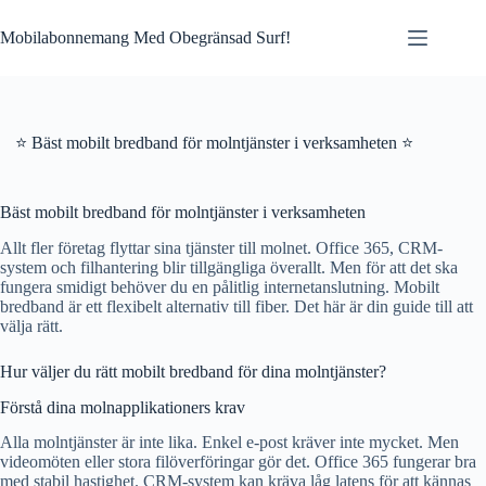
Skip
to
Mobilabonnemang Med Obegränsad Surf!
content
⭐ Bäst mobilt bredband för molntjänster i verksamheten ⭐
Bäst mobilt bredband för molntjänster i verksamheten
Allt fler företag flyttar sina tjänster till molnet. Office 365, CRM-
system och filhantering blir tillgängliga överallt. Men för att det ska
fungera smidigt behöver du en pålitlig internetanslutning. Mobilt
bredband är ett flexibelt alternativ till fiber. Det här är din guide till att
välja rätt.
Hur väljer du rätt mobilt bredband för dina molntjänster?
Förstå dina molnapplikationers krav
Alla molntjänster är inte lika. Enkel e-post kräver inte mycket. Men
videomöten eller stora filöverföringar gör det. Office 365 fungerar bra
med stabil hastighet. CRM-system kan kräva låg latens för att kännas