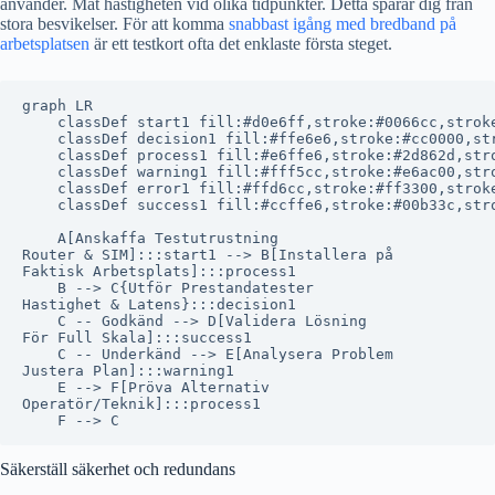
använder. Mät hastigheten vid olika tidpunkter. Detta sparar dig från
stora besvikelser. För att komma
snabbast igång med bredband på
arbetsplatsen
är ett testkort ofta det enklaste första steget.
graph LR

    classDef start1 fill:#d0e6ff,stroke:#0066cc,stroke
    classDef decision1 fill:#ffe6e6,stroke:#cc0000,str
    classDef process1 fill:#e6ffe6,stroke:#2d862d,stro
    classDef warning1 fill:#fff5cc,stroke:#e6ac00,stro
    classDef error1 fill:#ffd6cc,stroke:#ff3300,stroke
    classDef success1 fill:#ccffe6,stroke:#00b33c,stro
    A[Anskaffa Testutrustning
Router & SIM]:::start1 --> B[Installera på
Faktisk Arbetsplats]:::process1

    B --> C{Utför Prestandatester
Hastighet & Latens}:::decision1

    C -- Godkänd --> D[Validera Lösning
För Full Skala]:::success1

    C -- Underkänd --> E[Analysera Problem
Justera Plan]:::warning1

    E --> F[Pröva Alternativ
Operatör/Teknik]:::process1

Säkerställ säkerhet och redundans