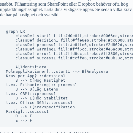
snabbt. Filhantering som SharePoint eller Dropbox behöver ofta hög
uppladdningshastighet. Lista dina viktigaste appar. Se sedan vilka krav
de har på hastighet och svarstid.
graph LR

    classDef start1 fill:#d0e6ff,stroke:#0066cc,stroke
    classDef decision1 fill:#ffe6e6,stroke:#cc0000,str
    classDef process1 fill:#e6ffe6,stroke:#2d862d,stro
    classDef warning1 fill:#fff5cc,stroke:#e6ac00,stro
    classDef error1 fill:#ffd6cc,stroke:#ff3300,stroke
    classDef success1 fill:#ccffe6,stroke:#00b33c,stro
    A[Identifiera
Molnapplikationer]:::start1 --> B{Analysera
Krav per App}:::decision1

    B --> C[Hög Hastighet
t.ex. Filhantering]:::process1

    B --> D[Låg Latens
t.ex. CRM]:::process1

    B --> E[Hög Stabilitet
t.ex. Office 365]:::process1

    C --> F[Kravspecifikation
Färdig]:::success1

    D --> F
