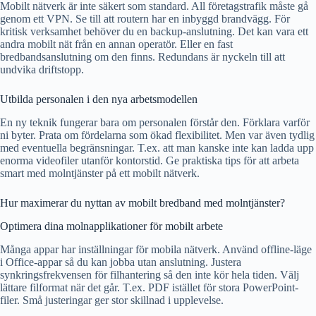
Mobilt nätverk är inte säkert som standard. All företagstrafik måste gå
genom ett VPN. Se till att routern har en inbyggd brandvägg. För
kritisk verksamhet behöver du en backup-anslutning. Det kan vara ett
andra mobilt nät från en annan operatör. Eller en fast
bredbandsanslutning om den finns. Redundans är nyckeln till att
undvika driftstopp.
Utbilda personalen i den nya arbetsmodellen
En ny teknik fungerar bara om personalen förstår den. Förklara varför
ni byter. Prata om fördelarna som ökad flexibilitet. Men var även tydlig
med eventuella begränsningar. T.ex. att man kanske inte kan ladda upp
enorma videofiler utanför kontorstid. Ge praktiska tips för att arbeta
smart med molntjänster på ett mobilt nätverk.
Hur maximerar du nyttan av mobilt bredband med molntjänster?
Optimera dina molnapplikationer för mobilt arbete
Många appar har inställningar för mobila nätverk. Använd offline-läge
i Office-appar så du kan jobba utan anslutning. Justera
synkringsfrekvensen för filhantering så den inte kör hela tiden. Välj
lättare filformat när det går. T.ex. PDF istället för stora PowerPoint-
filer. Små justeringar ger stor skillnad i upplevelse.