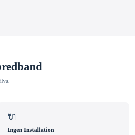
 bredband
älva.
🔌
Ingen Installation