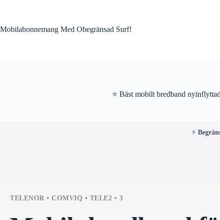
Skip
to
content
Mobilabonnemang Med Obegränsad Surf!
⭐ Bäst mobilt bredband nyinflytta
⚡
Begrän
TELENOR • COMVIQ • TELE2 • 3