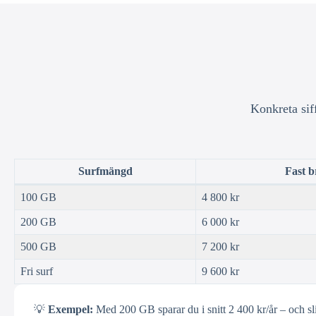
Konkreta sif
Surfmängd
Fast 
100 GB
4 800 kr
200 GB
6 000 kr
500 GB
7 200 kr
Fri surf
9 600 kr
💡
Exempel:
Med 200 GB sparar du i snitt 2 400 kr/år – och sl