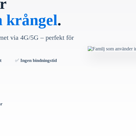
r
n krångel
.
rnet via 4G/5G – perfekt för
t
✅
Ingen bindningstid
år