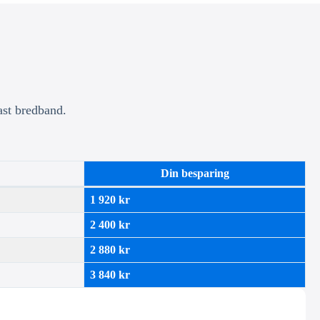
ast bredband.
Din besparing
1 920 kr
2 400 kr
2 880 kr
3 840 kr