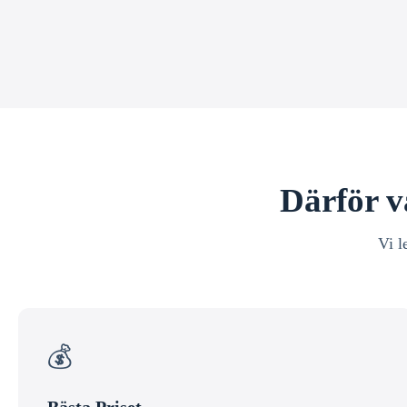
Därför v
Vi l
💰