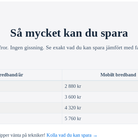
Så mycket kan du spara
fror. Ingen gissning. Se exakt vad du kan spara jämfört med f
bredband/år
Mobilt bredband
2 880 kr
3 600 kr
4 320 kr
5 760 kr
ipper vänta på tekniker!
Kolla vad du kan spara →