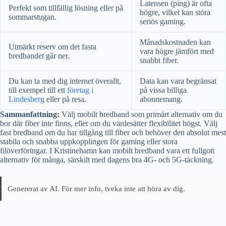
Latensen (ping) är ofta
Perfekt som tillfällig lösning eller på
högre, vilket kan störa
sommarstugan.
seriös gaming.
Månadskostnaden kan
Utmärkt reserv om det fasta
vara högre jämfört med
bredbandet går ner.
snabbt fiber.
Du kan ta med dig internet överallt,
Data kan vara begränsat
till exempel till ett
företag i
på vissa billiga
Lindesberg
eller på resa.
abonnemang.
Sammanfattning:
Välj mobilt bredband som primärt alternativ om du
bor där fiber inte finns, eller om du värdesätter flexibilitet högst. Välj
fast bredband om du har tillgång till fiber och behöver den absolut mest
stabila och snabba uppkopplingen för gaming eller stora
filöverföringar. I Kristinehamn kan mobilt bredband vara ett fullgott
alternativ för många, särskilt med dagens bra 4G- och 5G-täckning.
Genererat av AI. För mer info, tveka inte att höra av dig.