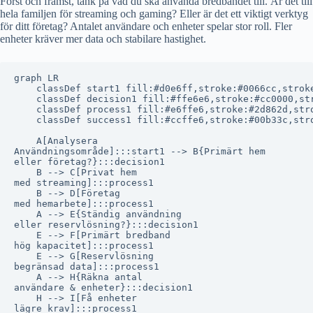
Först och främst, tänk på vad du ska använda bredbandet till. Är det till
hela familjen för streaming och gaming? Eller är det ett viktigt verktyg
för ditt företag? Antalet användare och enheter spelar stor roll. Fler
enheter kräver mer data och stabilare hastighet.
graph LR

    classDef start1 fill:#d0e6ff,stroke:#0066cc,stroke
    classDef decision1 fill:#ffe6e6,stroke:#cc0000,str
    classDef process1 fill:#e6ffe6,stroke:#2d862d,stro
    classDef success1 fill:#ccffe6,stroke:#00b33c,stro
    A[Analysera
Användningsområde]:::start1 --> B{Primärt hem
eller företag?}:::decision1

    B --> C[Privat hem
med streaming]:::process1

    B --> D[Företag
med hemarbete]:::process1

    A --> E{Ständig användning
eller reservlösning?}:::decision1

    E --> F[Primärt bredband
hög kapacitet]:::process1

    E --> G[Reservlösning
begränsad data]:::process1

    A --> H{Räkna antal
användare & enheter}:::decision1

    H --> I[Få enheter
lägre krav]:::process1
