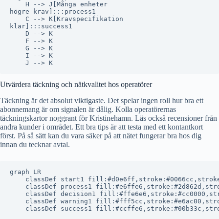
    H --> J[Många enheter
högre krav]:::process1

    C --> K[Kravspecifikation
klar]:::success1

    D --> K

    F --> K

    G --> K

    I --> K

Utvärdera täckning och nätkvalitet hos operatörer
Täckning är det absolut viktigaste. Det spelar ingen roll hur bra ett
abonnemang är om signalen är dålig. Kolla operatörernas
täckningskartor noggrant för Kristinehamn. Läs också recensioner från
andra kunder i området. Ett bra tips är att testa med ett kontantkort
först. På så sätt kan du vara säker på att nätet fungerar bra hos dig
innan du tecknar avtal.
graph LR

    classDef start1 fill:#d0e6ff,stroke:#0066cc,stroke
    classDef process1 fill:#e6ffe6,stroke:#2d862d,stro
    classDef decision1 fill:#ffe6e6,stroke:#cc0000,str
    classDef warning1 fill:#fff5cc,stroke:#e6ac00,stro
    classDef success1 fill:#ccffe6,stroke:#00b33c,stro