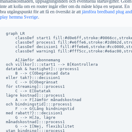
månadskostnaden, uppsägningstiden och eventuella startavgifter. Glöm
inte att kolla om en router ingår eller om du måste köpa en separat. En
bra utgångspunkt för att få en översikt är att
jämföra bredband plug and
play hemma Sverige
.
graph LR

    classDef start1 fill:#d0e6ff,stroke:#0066cc,stroke
    classDef process1 fill:#e6ffe6,stroke:#2d862d,stro
    classDef decision1 fill:#ffe6e6,stroke:#cc0000,str
    classDef warning1 fill:#fff5cc,stroke:#e6ac00,stro
    A[Jämför abonnemang
och villkor]:::start1 --> B[Kontrollera
datatak & hastighet]:::process1

    B --> C{Obegränsad data
eller tak?}:::decision1

    C --> D[Obegränsat
för streaming]:::process1

    C --> E[Datatak
lägre kostnad]:::process1

    A --> F[Jämför månadskostnad
och bindningstid]:::process1

    F --> G{Lång bindningstid
med rabatt?}:::decision1

    G --> H[Ja, lägre
månadskostnad]:::process1

    G --> I[Nej, flexibilitet
utan bindning]:::process1
