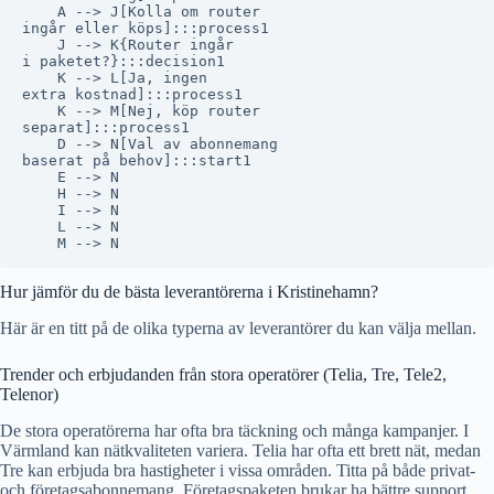
    A --> J[Kolla om router
ingår eller köps]:::process1

    J --> K{Router ingår
i paketet?}:::decision1

    K --> L[Ja, ingen
extra kostnad]:::process1

    K --> M[Nej, köp router
separat]:::process1

    D --> N[Val av abonnemang
baserat på behov]:::start1

    E --> N

    H --> N

    I --> N

    L --> N

Hur jämför du de bästa leverantörerna i Kristinehamn?
Här är en titt på de olika typerna av leverantörer du kan välja mellan.
Trender och erbjudanden från stora operatörer (Telia, Tre, Tele2,
Telenor)
De stora operatörerna har ofta bra täckning och många kampanjer. I
Värmland kan nätkvaliteten variera. Telia har ofta ett brett nät, medan
Tre kan erbjuda bra hastigheter i vissa områden. Titta på både privat-
och företagsabonnemang. Företagspaketen brukar ha bättre support