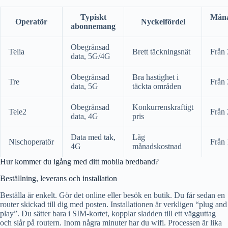
Typiskt
Måna
Operatör
Nyckelfördel
abonnemang
Obegränsad
Telia
Brett täckningsnät
Från 
data, 5G/4G
Obegränsad
Bra hastighet i
Tre
Från 
data, 5G
täckta områden
Obegränsad
Konkurrenskraftigt
Tele2
Från 
data, 4G
pris
Data med tak,
Låg
Nischoperatör
Från 
4G
månadskostnad
Hur kommer du igång med ditt mobila bredband?
Beställning, leverans och installation
Beställa är enkelt. Gör det online eller besök en butik. Du får sedan en
router skickad till dig med posten. Installationen är verkligen “plug and
play”. Du sätter bara i SIM-kortet, kopplar sladden till ett vägguttag
och slår på routern. Inom några minuter har du wifi. Processen är lika