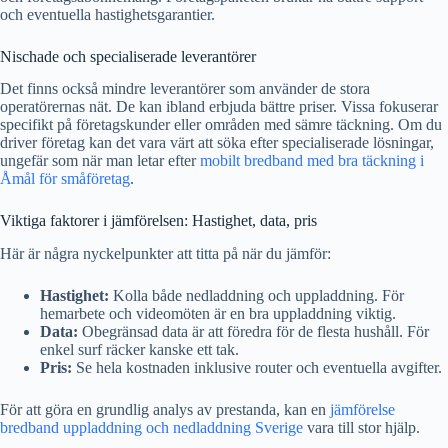
och eventuella hastighetsgarantier.
Nischade och specialiserade leverantörer
Det finns också mindre leverantörer som använder de stora
operatörernas nät. De kan ibland erbjuda bättre priser. Vissa fokuserar
specifikt på företagskunder eller områden med sämre täckning. Om du
driver företag kan det vara värt att söka efter specialiserade lösningar,
ungefär som när man letar efter
mobilt bredband med bra täckning i
Åmål för småföretag
.
Viktiga faktorer i jämförelsen: Hastighet, data, pris
Här är några nyckelpunkter att titta på när du jämför:
Hastighet:
Kolla både nedladdning och uppladdning. För
hemarbete och videomöten är en bra uppladdning viktig.
Data:
Obegränsad data är att föredra för de flesta hushåll. För
enkel surf räcker kanske ett tak.
Pris:
Se hela kostnaden inklusive router och eventuella avgifter.
För att göra en grundlig analys av prestanda, kan en
jämförelse
bredband uppladdning och nedladdning Sverige
vara till stor hjälp.