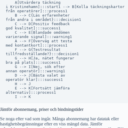
    A[Utvärdera täckning
i Kristinehamn]:::start1 --> B[Kolla täckningskartor
från operatörer]:::process1

    B --> C{Läs erfarenheter
från andra i området}:::decision1

    C --> D[Positiv feedback
god kvalitet]:::success1

    C --> E[Blandade omdömen
varierande signal]:::warning1

    A --> F[Överväg att testa
med kontantkort]:::process1

    F --> G{Testresultat
tillfredsställande?}:::decision1

    G --> H[Ja, nätet fungerar
bra på plats]:::success1

    G --> I[Nej, sök efter
annan operatör]:::warning1

    D --> J[Bästa valet av
operatör klar]:::success1

    H --> J

    E --> K[Fortsätt jämföra
alternativ]:::process1

Jämför abonnemang, priser och bindningstider
Se noga efter vad som ingår. Många abonnemang har datatak eller
hastighetsbegränsningar efter en viss mängd data. Jämför