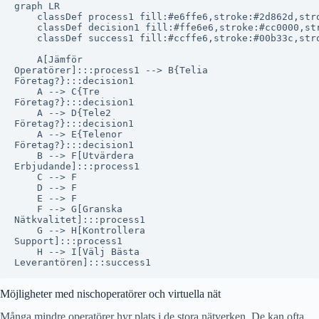
graph LR

    classDef process1 fill:#e6ffe6,stroke:#2d862d,stro
    classDef decision1 fill:#ffe6e6,stroke:#cc0000,str
    classDef success1 fill:#ccffe6,stroke:#00b33c,stro
    A[Jämför
Operatörer]:::process1 --> B{Telia
Företag?}:::decision1

    A --> C{Tre
Företag?}:::decision1

    A --> D{Tele2
Företag?}:::decision1

    A --> E{Telenor
Företag?}:::decision1

    B --> F[Utvärdera
Erbjudande]:::process1

    C --> F

    D --> F

    E --> F

    F --> G[Granska
Nätkvalitet]:::process1

    G --> H[Kontrollera
Support]:::process1

    H --> I[Välj Bästa
Möjligheter med nischoperatörer och virtuella nät
Många mindre operatörer hyr plats i de stora nätverken. De kan ofta