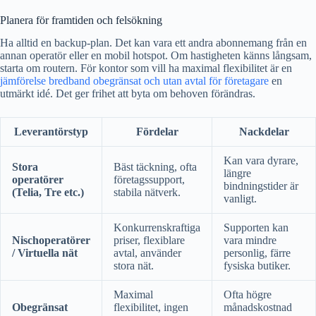
Planera för framtiden och felsökning
Ha alltid en backup-plan. Det kan vara ett andra abonnemang från en
annan operatör eller en mobil hotspot. Om hastigheten känns långsam,
starta om routern. För kontor som vill ha maximal flexibilitet är en
jämförelse bredband obegränsat och utan avtal för företagare
en
utmärkt idé. Det ger frihet att byta om behoven förändras.
Leverantörstyp
Fördelar
Nackdelar
Kan vara dyrare,
Stora
Bäst täckning, ofta
längre
operatörer
företagssupport,
bindningstider är
(Telia, Tre etc.)
stabila nätverk.
vanligt.
Konkurrenskraftiga
Supporten kan
Nischoperatörer
priser, flexiblare
vara mindre
/ Virtuella nät
avtal, använder
personlig, färre
stora nät.
fysiska butiker.
Maximal
Ofta högre
Obegränsat
flexibilitet, ingen
månadskostnad