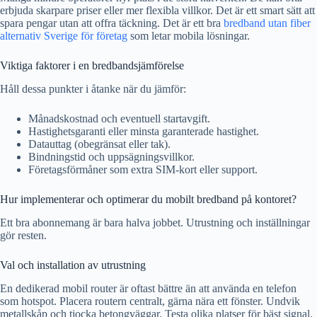
erbjuda skarpare priser eller mer flexibla villkor. Det är ett smart sätt att
spara pengar utan att offra täckning. Det är ett bra
bredband utan fiber
alternativ Sverige för företag
som letar mobila lösningar.
Viktiga faktorer i en bredbandsjämförelse
Håll dessa punkter i åtanke när du jämför:
Månadskostnad och eventuell startavgift.
Hastighetsgaranti eller minsta garanterade hastighet.
Datauttag (obegränsat eller tak).
Bindningstid och uppsägningsvillkor.
Företagsförmåner som extra SIM-kort eller support.
Hur implementerar och optimerar du mobilt bredband på kontoret?
Ett bra abonnemang är bara halva jobbet. Utrustning och inställningar
gör resten.
Val och installation av utrustning
En dedikerad mobil router är oftast bättre än att använda en telefon
som hotspot. Placera routern centralt, gärna nära ett fönster. Undvik
metallskåp och tjocka betongväggar. Testa olika platser för bäst signal.