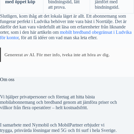
med öppet köp
bindningstid, lätt
jämfört med
att prova.
bindningstid.
Slutligen, kom ihåg att det lokala läget är allt. Ett abonnemang som
fungerar perfekt i Ludvika behöver inte vara bäst i Norrtälje. Det är
därför det kan vara värdefullt att läsa om erfarenheter från liknande
orter, som i den här artikeln om
mobilt bredband obegränsat i Ludvika
för kontor
, för att få idéer om vad man ska leta efter.
Genererat av AI. För mer info, tveka inte att höra av dig.
Om oss
Vi hjälper privatpersoner och företag att hitta bästa
mobilabonnemang och bredband genom att jämföra priser och
villkor från flera operatörer – helt kostnadsfritt.
I samarbete med Nymobil och MobilPartner erbjuder vi
trygga, prisvärda lösningar med 5G och fri surf i hela Sverige.