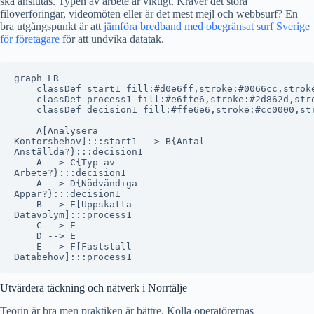
ska anslutas. Typen av arbete är viktigt. Kräver det stora
filöverföringar, videomöten eller är det mest mejl och webbsurf? En
bra utgångspunkt är att
jämföra bredband med obegränsat surf Sverige
för företagare
för att undvika datatak.
graph LR

    classDef start1 fill:#d0e6ff,stroke:#0066cc,stroke
    classDef process1 fill:#e6ffe6,stroke:#2d862d,stro
    classDef decision1 fill:#ffe6e6,stroke:#cc0000,str
    A[Analysera
Kontorsbehov]:::start1 --> B{Antal
Anställda?}:::decision1

    A --> C{Typ av
Arbete?}:::decision1

    A --> D{Nödvändiga
Appar?}:::decision1

    B --> E[Uppskatta
Datavolym]:::process1

    C --> E

    D --> E

    E --> F[Fastställ
Utvärdera täckning och nätverk i Norrtälje
Teorin är bra men praktiken är bättre. Kolla operatörernas