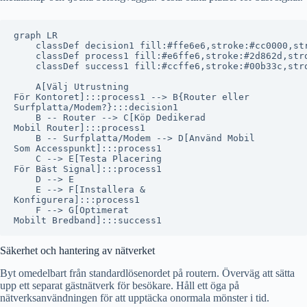
graph LR

    classDef decision1 fill:#ffe6e6,stroke:#cc0000,str
    classDef process1 fill:#e6ffe6,stroke:#2d862d,stro
    classDef success1 fill:#ccffe6,stroke:#00b33c,stro
    A[Välj Utrustning
För Kontoret]:::process1 --> B{Router eller
Surfplatta/Modem?}:::decision1

    B -- Router --> C[Köp Dedikerad
Mobil Router]:::process1

    B -- Surfplatta/Modem --> D[Använd Mobil
Som Accesspunkt]:::process1

    C --> E[Testa Placering
För Bäst Signal]:::process1

    D --> E

    E --> F[Installera &
Konfigurera]:::process1

    F --> G[Optimerat
Säkerhet och hantering av nätverket
Byt omedelbart från standardlösenordet på routern. Överväg att sätta
upp ett separat gästnätverk för besökare. Håll ett öga på
nätverksanvändningen för att upptäcka onormala mönster i tid.