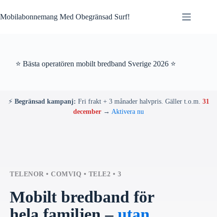
Skip
to
Mobilabonnemang Med Obegränsad Surf!
content
⭐ Bästa operatören mobilt bredband Sverige 2026 ⭐
⚡
Begränsad kampanj:
Fri frakt + 3 månader halvpris. Gäller t.o.m.
31
december
→
Aktivera nu
TELENOR • COMVIQ • TELE2 • 3
Mobilt bredband för
hela familjen –
utan