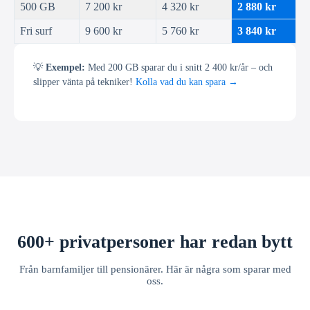
500 GB
7 200 kr
4 320 kr
2 880 kr
Fri surf
9 600 kr
5 760 kr
3 840 kr
💡
Exempel:
Med 200 GB sparar du i snitt 2 400 kr/år – och
slipper vänta på tekniker!
Kolla vad du kan spara →
600+ privatpersoner har redan bytt
Från barnfamiljer till pensionärer. Här är några som sparar med
oss.