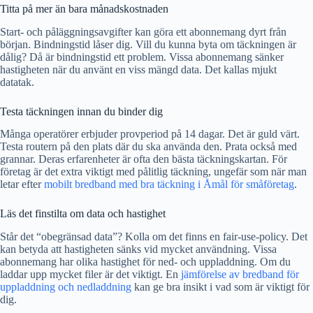
Titta på mer än bara månadskostnaden
Start- och påläggningsavgifter kan göra ett abonnemang dyrt från
början. Bindningstid låser dig. Vill du kunna byta om täckningen är
dålig? Då är bindningstid ett problem. Vissa abonnemang sänker
hastigheten när du använt en viss mängd data. Det kallas mjukt
datatak.
Testa täckningen innan du binder dig
Många operatörer erbjuder provperiod på 14 dagar. Det är guld värt.
Testa routern på den plats där du ska använda den. Prata också med
grannar. Deras erfarenheter är ofta den bästa täckningskartan. För
företag är det extra viktigt med pålitlig täckning, ungefär som när man
letar efter
mobilt bredband med bra täckning i Åmål för småföretag
.
Läs det finstilta om data och hastighet
Står det “obegränsad data”? Kolla om det finns en fair-use-policy. Det
kan betyda att hastigheten sänks vid mycket användning. Vissa
abonnemang har olika hastighet för ned- och uppladdning. Om du
laddar upp mycket filer är det viktigt. En
jämförelse av bredband för
uppladdning och nedladdning
kan ge bra insikt i vad som är viktigt för
dig.