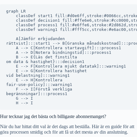
graph LR

    classDef start1 fill:#d0e6ff,stroke:#0066cc,stroke
    classDef decision1 fill:#ffe6e6,stroke:#cc0000,str
    classDef process1 fill:#e6ffe6,stroke:#2d862d,stro
    classDef warning1 fill:#fff5cc,stroke:#e6ac00,stro
    A[Jämför erbjudanden
rättvist]:::start1 --> B[Granska månadskostnad]:::proc
    A --> C[Kontrollera startavgift]:::process1

    A --> D[Notera bindningstid]:::process1

    B --> E{Läs det finstilta
om data & hastighet}:::decision1

    E --> F[Kontrollera mjukt datatak]:::warning1

    E --> G[Kontrollera hastighet
vid belastning]:::warning1

    E --> H[Kontrollera
fair-use-policy]:::warning1

    F --> I[Förstå verkliga
begränsningar]:::process1

    G --> I

Hur tecknar jag det bästa och billigaste abonnemanget?
När du har hittat ditt val är det dags att beställa. Här är en guide för att
göra processen smidig och för att få ut det mesta av din anslutning.