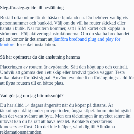
Steg-för-steg-guide till beställning
Beställ ofta online för de bästa erbjudandena. Du behöver vanligtvis
personnummer och bank-id. Välj om du vill ha router skickad eller
hämta i butik. När routern kommer, sätt i SIM-kortet och koppla in
strömmen. Följ aktiveringsinstruktionerna. Om du ska ha bredbandet
på ett kontor är det smart att
jämföra bredband plug and play för
kontoret
för enkel installation.
Så här optimerar du din anslutning hemma
Placeringen av routern är avgörande. Sätt den högt upp och centralt.
Undvik att gömma den i ett skåp eller bredvid tjocka väggar. Testa
olika platser för bäst signal. Använd eventuellt en förlängningssladd för
att flytta routern till en bättre plats.
Vad gör jag om jag blir missnöjd?
Du har alltid 14 dagars ångerrätt när du köper på distans. Är
täckningen dålig under provperioden, ångra köpet. Inom bindningstid
kan det vara svårare att byta. Men om täckningen är mycket sämre än
utlovat kan du ha rätt att häva avtalet. Kontakta operatörens
kundservice först. Om det inte hjälper, vänd dig till Allmänna
reklamationsnämnden.