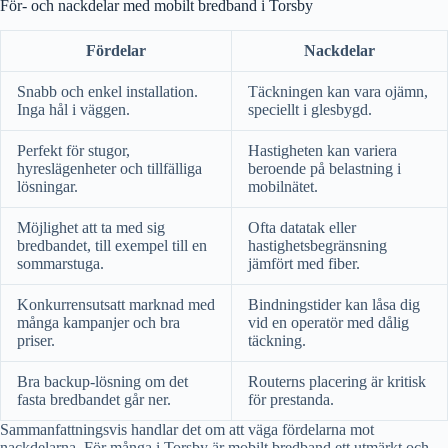
För- och nackdelar med mobilt bredband i Torsby
Fördelar
Nackdelar
Snabb och enkel installation.
Täckningen kan vara ojämn,
Inga hål i väggen.
speciellt i glesbygd.
Perfekt för stugor,
Hastigheten kan variera
hyreslägenheter och tillfälliga
beroende på belastning i
lösningar.
mobilnätet.
Möjlighet att ta med sig
Ofta datatak eller
bredbandet, till exempel till en
hastighetsbegränsning
sommarstuga.
jämfört med fiber.
Konkurrensutsatt marknad med
Bindningstider kan låsa dig
många kampanjer och bra
vid en operatör med dålig
priser.
täckning.
Bra backup-lösning om det
Routerns placering är kritisk
fasta bredbandet går ner.
för prestanda.
Sammanfattningsvis handlar det om att väga fördelarna mot
nackdelarna. För många i Torsby är mobilt bredband ett utmärkt och