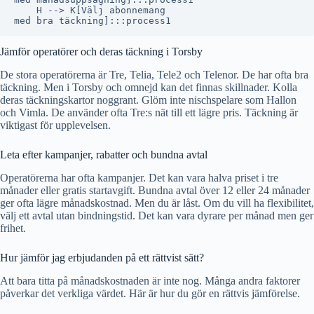
    H --> K[Välj abonnemang
Jämför operatörer och deras täckning i Torsby
De stora operatörerna är Tre, Telia, Tele2 och Telenor. De har ofta bra
täckning. Men i Torsby och omnejd kan det finnas skillnader. Kolla
deras täckningskartor noggrant. Glöm inte nischspelare som Hallon
och Vimla. De använder ofta Tre:s nät till ett lägre pris. Täckning är
viktigast för upplevelsen.
Leta efter kampanjer, rabatter och bundna avtal
Operatörerna har ofta kampanjer. Det kan vara halva priset i tre
månader eller gratis startavgift. Bundna avtal över 12 eller 24 månader
ger ofta lägre månadskostnad. Men du är låst. Om du vill ha flexibilitet,
välj ett avtal utan bindningstid. Det kan vara dyrare per månad men ger
frihet.
Hur jämför jag erbjudanden på ett rättvist sätt?
Att bara titta på månadskostnaden är inte nog. Många andra faktorer
påverkar det verkliga värdet. Här är hur du gör en rättvis jämförelse.