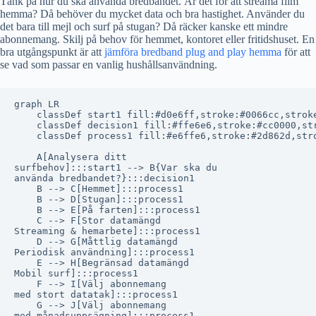
Tänk på hur du ska använda bredbandet. Är det för att streama film
hemma? Då behöver du mycket data och bra hastighet. Använder du
det bara till mejl och surf på stugan? Då räcker kanske ett mindre
abonnemang. Skilj på behov för hemmet, kontoret eller fritidshuset. En
bra utgångspunkt är att
jämföra bredband plug and play hemma
för att
se vad som passar en vanlig hushållsanvändning.
graph LR

    classDef start1 fill:#d0e6ff,stroke:#0066cc,stroke
    classDef decision1 fill:#ffe6e6,stroke:#cc0000,str
    classDef process1 fill:#e6ffe6,stroke:#2d862d,stro
    A[Analysera ditt
surfbehov]:::start1 --> B{Var ska du
använda bredbandet?}:::decision1

    B --> C[Hemmet]:::process1

    B --> D[Stugan]:::process1

    B --> E[På farten]:::process1

    C --> F[Stor datamängd
Streaming & hemarbete]:::process1

    D --> G[Måttlig datamängd
Periodisk användning]:::process1

    E --> H[Begränsad datamängd
Mobil surf]:::process1

    F --> I[Välj abonnemang
med stort datatak]:::process1

    G --> J[Välj abonnemang
med månadsuppsägning]:::process1
