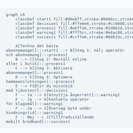
graph LR

    classDef start1 fill:#d0e6ff,stroke:#0066cc,stroke
    classDef decision1 fill:#ffe6e6,stroke:#cc0000,str
    classDef process1 fill:#e6ffe6,stroke:#2d862d,stro
    classDef warning1 fill:#fff5cc,stroke:#e6ac00,stro
    classDef success1 fill:#ccffe6,stroke:#00b33c,stro
    A[Teckna det bästa
abonnemanget]:::start1 --> B[Steg 1: Välj operatör
och abonnemang]:::process1

    B --> C[Steg 2: Beställ online
eller i butik]:::process1

    C --> D[Steg 3: Aktivera
abonnemanget]:::process1

    D --> E[Steg 4: Optimera
hemmaanslutningen]:::process1

    E --> F{Blir du missnöjd
med tjänsten?}:::decision1

    F -- Ja --> G[Utnyttja ångerrätt]:::warning1

    F -- Ja --> H[Kontakta operatör
för klagomål]:::warning1

    F -- Ja --> I[Överväg byte under
bindningstid]:::warning1

    F -- Nej --> J[Tillfredsställande