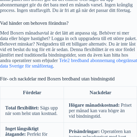
abonnemanget gör du det bara med en månads varsel. Ingen krånglig
process. Ingen straffavgift. Du är fri att gå när det passar ditt företag.
Vad händer om behoven förändras?
Med Boxers månadsavtal är det lätt att anpassa sig. Behöver ni mer
data eller högre hastighet? Logga in och uppgradera till ett större paket.
Behovet minskar? Nedgradera till ett billigare alternativ. Du är inte låst
vid ett beslut du tog för ett år sedan. Denna flexibilitet är en stor fördel
jämfört med traditionella bindningstider, som du även kan hitta hos
andra operatörer som erbjuder
Tele2 bredband abonnemang obegränsat
data Sverige för småföretag
.
För- och nackdelar med Boxers bredband utan bindningstid
Fördelar
Nackdelar
Högare månadskostnad:
Priset
Total flexibilitet:
Sägs upp
per månad kan vara högre än
när som helst utan kostnad.
vid bindningstid.
Inget långsiktigt
Prisändringar:
Operatören kan
åtagande:
Perfekt för
justera månadspriset med kort