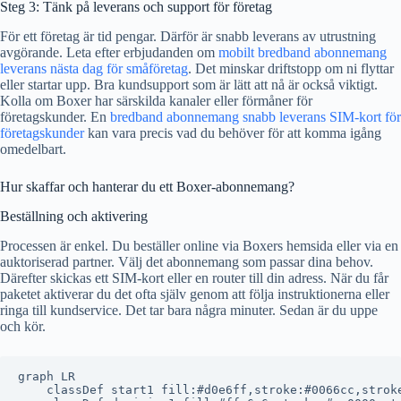
Steg 3: Tänk på leverans och support för företag
För ett företag är tid pengar. Därför är snabb leverans av utrustning
avgörande. Leta efter erbjudanden om
mobilt bredband abonnemang
leverans nästa dag för småföretag
. Det minskar driftstopp om ni flyttar
eller startar upp. Bra kundsupport som är lätt att nå är också viktigt.
Kolla om Boxer har särskilda kanaler eller förmåner för
företagskunder. En
bredband abonnemang snabb leverans SIM-kort för
företagskunder
kan vara precis vad du behöver för att komma igång
omedelbart.
Hur skaffar och hanterar du ett Boxer-abonnemang?
Beställning och aktivering
Processen är enkel. Du beställer online via Boxers hemsida eller via en
auktoriserad partner. Välj det abonnemang som passar dina behov.
Därefter skickas ett SIM-kort eller en router till din adress. När du får
paketet aktiverar du det ofta själv genom att följa instruktionerna eller
ringa till kundservice. Det tar bara några minuter. Sedan är du uppe
och kör.
graph LR

    classDef start1 fill:#d0e6ff,stroke:#0066cc,stroke