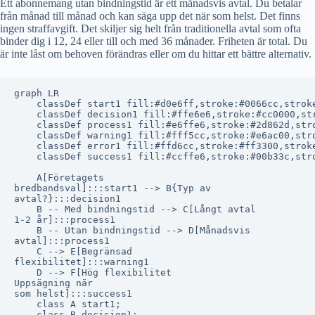
Ett abonnemang utan bindningstid är ett månadsvis avtal. Du betalar
från månad till månad och kan säga upp det när som helst. Det finns
ingen straffavgift. Det skiljer sig helt från traditionella avtal som ofta
binder dig i 12, 24 eller till och med 36 månader. Friheten är total. Du
är inte låst om behoven förändras eller om du hittar ett bättre alternativ.
graph LR

    classDef start1 fill:#d0e6ff,stroke:#0066cc,stroke
    classDef decision1 fill:#ffe6e6,stroke:#cc0000,str
    classDef process1 fill:#e6ffe6,stroke:#2d862d,stro
    classDef warning1 fill:#fff5cc,stroke:#e6ac00,stro
    classDef error1 fill:#ffd6cc,stroke:#ff3300,stroke
    classDef success1 fill:#ccffe6,stroke:#00b33c,stro
    A[Företagets
bredbandsval]:::start1 --> B{Typ av
avtal?}:::decision1

    B -- Med bindningstid --> C[Långt avtal
1-2 år]:::process1

    B -- Utan bindningstid --> D[Månadsvis
avtal]:::process1

    C --> E[Begränsad
flexibilitet]:::warning1

    D --> F[Hög flexibilitet
Uppsägning när
som helst]:::success1

    class A start1;

    class B decision1;
