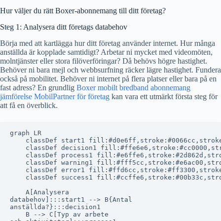
Hur väljer du rätt Boxer-abonnemang till ditt företag?
Steg 1: Analysera ditt företags databehov
Börja med att kartlägga hur ditt företag använder internet. Hur många
anställda är kopplade samtidigt? Arbetar ni mycket med videomöten,
molntjänster eller stora filöverföringar? Då behövs högre hastighet.
Behöver ni bara mejl och webbsurfning räcker lägre hastighet. Fundera
också på mobilitet. Behöver ni internet på flera platser eller bara på en
fast adress? En grundlig
Boxer mobilt bredband abonnemang
jämförelse MobilPartner för företag
kan vara ett utmärkt första steg för
att få en överblick.
graph LR

    classDef start1 fill:#d0e6ff,stroke:#0066cc,stroke
    classDef decision1 fill:#ffe6e6,stroke:#cc0000,str
    classDef process1 fill:#e6ffe6,stroke:#2d862d,stro
    classDef warning1 fill:#fff5cc,stroke:#e6ac00,stro
    classDef error1 fill:#ffd6cc,stroke:#ff3300,stroke
    classDef success1 fill:#ccffe6,stroke:#00b33c,stro
    A[Analysera
databehov]:::start1 --> B{Antal
anställda?}:::decision1

    B --> C[Typ av arbete