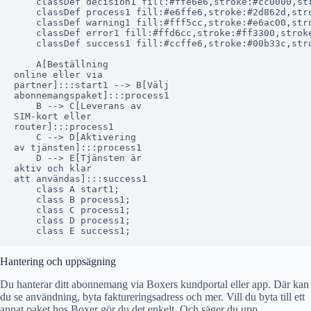
    classDef decision1 fill:#ffe6e6,stroke:#cc0000,str
    classDef process1 fill:#e6ffe6,stroke:#2d862d,stro
    classDef warning1 fill:#fff5cc,stroke:#e6ac00,stro
    classDef error1 fill:#ffd6cc,stroke:#ff3300,stroke
    classDef success1 fill:#ccffe6,stroke:#00b33c,stro
    A[Beställning
online eller via
partner]:::start1 --> B[Välj
abonnemangspaket]:::process1

    B --> C[Leverans av
SIM-kort eller
router]:::process1

    C --> D[Aktivering
av tjänsten]:::process1

    D --> E[Tjänsten är
aktiv och klar
att användas]:::success1

    class A start1;

    class B process1;

    class C process1;

    class D process1;

Hantering och uppsägning
Du hanterar ditt abonnemang via Boxers kundportal eller app. Där kan
du se användning, byta faktureringsadress och mer. Vill du byta till ett
annat paket hos Boxer gör du det enkelt. Och säger du upp