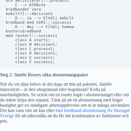
och aktiviteter]:::process1

    C --> D{Måste
bredbandet vara
mobilt?}:::decision1

    D -- Ja --> E[Välj mobilt
bredband med SIM]:::success1

    D -- Nej --> F[Välj hemma-
kontorsbredband
med router]:::success1

    class A start1;

    class B decision1;

    class C process1;

    class D decision1;

    class E success1;

Steg 2: Jämför Boxers olika abonnemangspaket
När du vet dina behov är det dags att titta på paketen. Jämför
datavolym – är den obegränsad eller begränsad? Kolla på
maxhastigheten. Se också om en router ingår i abonnemanget eller om
du måste köpa den separat. Tänk på att ett abonnemang med högre
hastighet ger en smidigare arbetsupplevelse om ni är många användare.
Det kan vara värt att leta efter
bäst bredband abonnemang för företaget
Sverige
för att säkerställa att du får rätt kombination av funktioner och
pris.