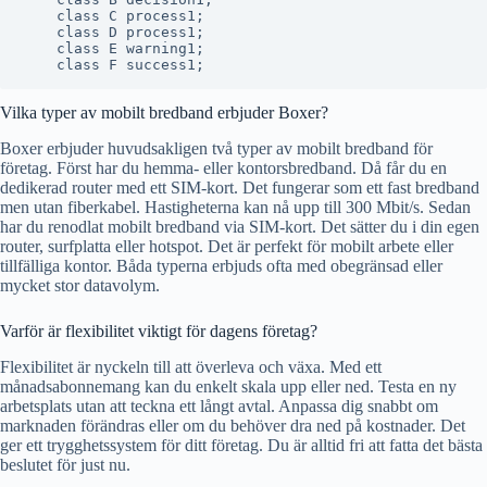
    class C process1;

    class D process1;

    class E warning1;

Vilka typer av mobilt bredband erbjuder Boxer?
Boxer erbjuder huvudsakligen två typer av mobilt bredband för
företag. Först har du hemma- eller kontorsbredband. Då får du en
dedikerad router med ett SIM-kort. Det fungerar som ett fast bredband
men utan fiberkabel. Hastigheterna kan nå upp till 300 Mbit/s. Sedan
har du renodlat mobilt bredband via SIM-kort. Det sätter du i din egen
router, surfplatta eller hotspot. Det är perfekt för mobilt arbete eller
tillfälliga kontor. Båda typerna erbjuds ofta med obegränsad eller
mycket stor datavolym.
Varför är flexibilitet viktigt för dagens företag?
Flexibilitet är nyckeln till att överleva och växa. Med ett
månadsabonnemang kan du enkelt skala upp eller ned. Testa en ny
arbetsplats utan att teckna ett långt avtal. Anpassa dig snabbt om
marknaden förändras eller om du behöver dra ned på kostnader. Det
ger ett trygghetssystem för ditt företag. Du är alltid fri att fatta det bästa
beslutet för just nu.