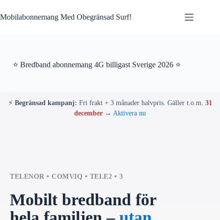
Skip
to
Mobilabonnemang Med Obegränsad Surf!
content
⭐ Bredband abonnemang 4G billigast Sverige 2026 ⭐
⚡
Begränsad kampanj:
Fri frakt + 3 månader halvpris. Gäller t.o.m.
31
december
→
Aktivera nu
TELENOR • COMVIQ • TELE2 • 3
Mobilt bredband för
hela familjen –
utan