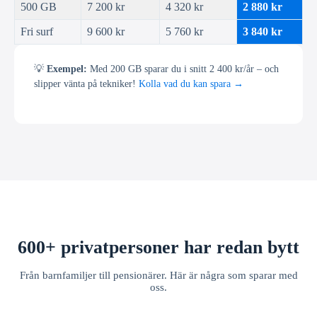
500 GB
7 200 kr
4 320 kr
2 880 kr
Fri surf
9 600 kr
5 760 kr
3 840 kr
💡
Exempel:
Med 200 GB sparar du i snitt 2 400 kr/år – och
slipper vänta på tekniker!
Kolla vad du kan spara →
600+ privatpersoner har redan bytt
Från barnfamiljer till pensionärer. Här är några som sparar med
oss.