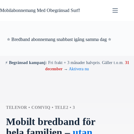
Skip
to
Mobilabonnemang Med Obegränsad Surf!
content
⭐ Bredband abonnemang snabbast igång samma dag ⭐
⚡
Begränsad kampanj:
Fri frakt + 3 månader halvpris. Gäller t.o.m.
31
december
→
Aktivera nu
TELENOR • COMVIQ • TELE2 • 3
Mobilt bredband för
hela familjen –
utan