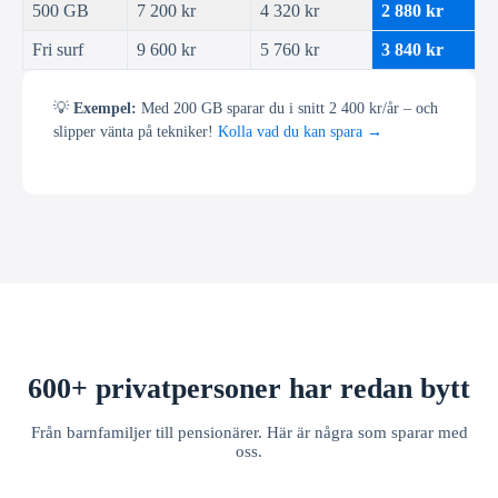
500 GB
7 200 kr
4 320 kr
2 880 kr
Fri surf
9 600 kr
5 760 kr
3 840 kr
💡
Exempel:
Med 200 GB sparar du i snitt 2 400 kr/år – och
slipper vänta på tekniker!
Kolla vad du kan spara →
600+ privatpersoner har redan bytt
Från barnfamiljer till pensionärer. Här är några som sparar med
oss.