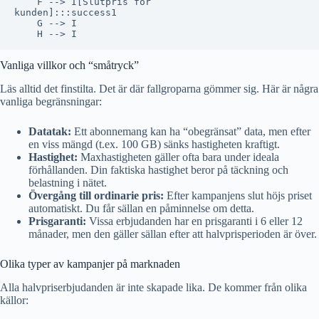
    F --> I[Slutpris för
kunden]:::success1

    G --> I

Vanliga villkor och “småtryck”
Läs alltid det finstilta. Det är där fallgroparna gömmer sig. Här är några
vanliga begränsningar:
Datatak:
Ett abonnemang kan ha “obegränsat” data, men efter
en viss mängd (t.ex. 100 GB) sänks hastigheten kraftigt.
Hastighet:
Maxhastigheten gäller ofta bara under ideala
förhållanden. Din faktiska hastighet beror på täckning och
belastning i nätet.
Övergång till ordinarie pris:
Efter kampanjens slut höjs priset
automatiskt. Du får sällan en påminnelse om detta.
Prisgaranti:
Vissa erbjudanden har en prisgaranti i 6 eller 12
månader, men den gäller sällan efter att halvprisperioden är över.
Olika typer av kampanjer på marknaden
Alla halvpriserbjudanden är inte skapade lika. De kommer från olika
källor: