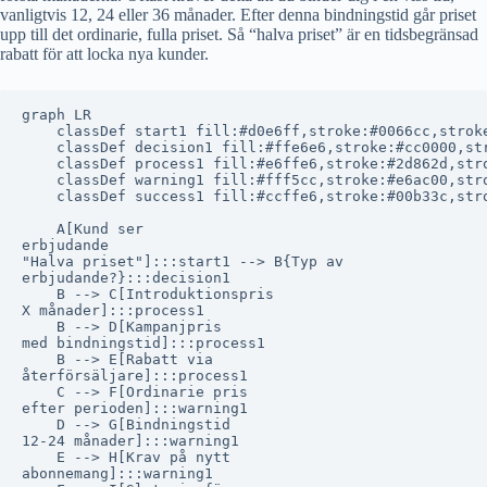
vanligtvis 12, 24 eller 36 månader. Efter denna bindningstid går priset
upp till det ordinarie, fulla priset. Så “halva priset” är en tidsbegränsad
rabatt för att locka nya kunder.
graph LR

    classDef start1 fill:#d0e6ff,stroke:#0066cc,stroke
    classDef decision1 fill:#ffe6e6,stroke:#cc0000,str
    classDef process1 fill:#e6ffe6,stroke:#2d862d,stro
    classDef warning1 fill:#fff5cc,stroke:#e6ac00,stro
    classDef success1 fill:#ccffe6,stroke:#00b33c,stro
    A[Kund ser
erbjudande
"Halva priset"]:::start1 --> B{Typ av
erbjudande?}:::decision1

    B --> C[Introduktionspris
X månader]:::process1

    B --> D[Kampanjpris
med bindningstid]:::process1

    B --> E[Rabatt via
återförsäljare]:::process1

    C --> F[Ordinarie pris
efter perioden]:::warning1

    D --> G[Bindningstid
12-24 månader]:::warning1

    E --> H[Krav på nytt
abonnemang]:::warning1
