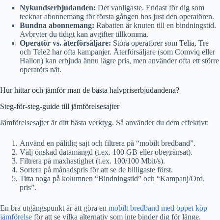
Nykundserbjudanden:
Det vanligaste. Endast för dig som
tecknar abonnemang för första gången hos just den operatören.
Bundna abonnemang:
Rabatten är knuten till en bindningstid.
Avbryter du tidigt kan avgifter tillkomma.
Operatör vs. återförsäljare:
Stora operatörer som Telia, Tre
och Tele2 har ofta kampanjer. Återförsäljare (som Comviq eller
Hallon) kan erbjuda ännu lägre pris, men använder ofta ett större
operatörs nät.
Hur hittar och jämför man de bästa halvpriserbjudandena?
Steg-för-steg-guide till jämförelsesajter
Jämförelsesajter är ditt bästa verktyg. Så använder du dem effektivt:
Använd en pålitlig sajt och filtrera på “mobilt bredband”.
Välj önskad datamängd (t.ex. 100 GB eller obegränsat).
Filtrera på maxhastighet (t.ex. 100/100 Mbit/s).
Sortera på månadspris för att se de billigaste först.
Titta noga på kolumnen “Bindningstid” och “Kampanj/Ord.
pris”.
En bra utgångspunkt är att göra en
mobilt bredband med öppet köp
jämförelse
för att se vilka alternativ som inte binder dig för länge.