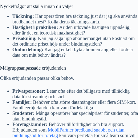
Nyckelfrågor att ställa innan du väljer
Täckning:
Har operatören bra täckning just där jag ska använda
bredbandet mest? Kolla deras täckningskarta.
Hastighet i praktiken:
Är den utlovade hastigten uppnåelig,
eller är det en teoretisk maxhastighet?
Prisökning:
Kan jag säga upp abonnemanget utan kostnad om
det ordinarie priset höjs under bindningstiden?
Omfördelning:
Kan jag enkelt byta abonnemang eller fördela
data om mitt behov ändras?
Målgruppsanpassade erbjudanden
Olika erbjudanden passar olika behov.
Privatpersoner:
Letar ofta efter det billigaste med tillräcklig
data för streaming och surf.
Familjer:
Behöver ofta större datamängder eller flera SIM-kort.
Familjeerbjudanden kan vara fördelaktiga.
Studenter:
Många operatörer har specialpriser för studenter, ofta
utan bindningstid.
Företagskunder:
Behöver tillförlitlighet och bra support.
Erbjudanden som
MobilPartner bredband snabbt och utan
bindningstid för företag
kan vara perfekta för små team som vill