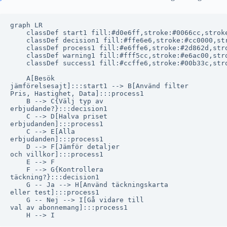
graph LR

    classDef start1 fill:#d0e6ff,stroke:#0066cc,stroke
    classDef decision1 fill:#ffe6e6,stroke:#cc0000,str
    classDef process1 fill:#e6ffe6,stroke:#2d862d,stro
    classDef warning1 fill:#fff5cc,stroke:#e6ac00,stro
    classDef success1 fill:#ccffe6,stroke:#00b33c,stro
    A[Besök
jämförelsesajt]:::start1 --> B[Använd filter
Pris, Hastighet, Data]:::process1

    B --> C{Välj typ av
erbjudande?}:::decision1

    C --> D[Halva priset
erbjudanden]:::process1

    C --> E[Alla
erbjudanden]:::process1

    D --> F[Jämför detaljer
och villkor]:::process1

    E --> F

    F --> G{Kontrollera
täckning?}:::decision1

    G -- Ja --> H[Använd täckningskarta
eller test]:::process1

    G -- Nej --> I[Gå vidare till
val av abonnemang]:::process1
