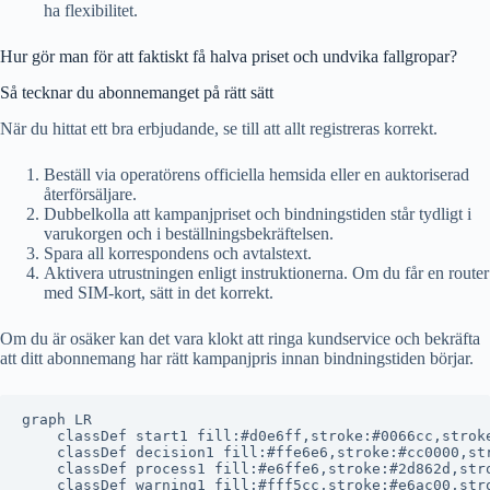
ha flexibilitet.
Hur gör man för att faktiskt få halva priset och undvika fallgropar?
Så tecknar du abonnemanget på rätt sätt
När du hittat ett bra erbjudande, se till att allt registreras korrekt.
Beställ via operatörens officiella hemsida eller en auktoriserad
återförsäljare.
Dubbelkolla att kampanjpriset och bindningstiden står tydligt i
varukorgen och i beställningsbekräftelsen.
Spara all korrespondens och avtalstext.
Aktivera utrustningen enligt instruktionerna. Om du får en router
med SIM-kort, sätt in det korrekt.
Om du är osäker kan det vara klokt att ringa kundservice och bekräfta
att ditt abonnemang har rätt kampanjpris innan bindningstiden börjar.
graph LR

    classDef start1 fill:#d0e6ff,stroke:#0066cc,stroke
    classDef decision1 fill:#ffe6e6,stroke:#cc0000,str
    classDef process1 fill:#e6ffe6,stroke:#2d862d,stro
    classDef warning1 fill:#fff5cc,stroke:#e6ac00,stro