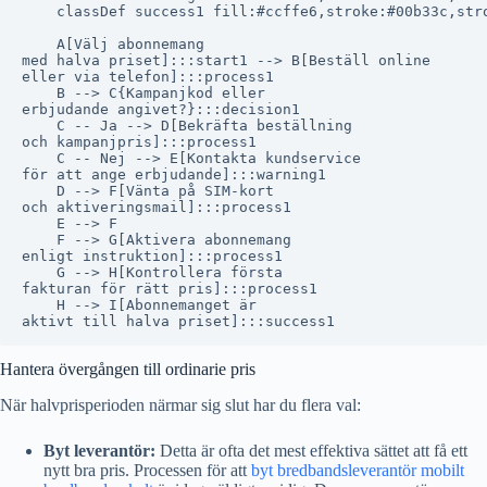
    classDef success1 fill:#ccffe6,stroke:#00b33c,stro
    A[Välj abonnemang
med halva priset]:::start1 --> B[Beställ online
eller via telefon]:::process1

    B --> C{Kampanjkod eller
erbjudande angivet?}:::decision1

    C -- Ja --> D[Bekräfta beställning
och kampanjpris]:::process1

    C -- Nej --> E[Kontakta kundservice
för att ange erbjudande]:::warning1

    D --> F[Vänta på SIM-kort
och aktiveringsmail]:::process1

    E --> F

    F --> G[Aktivera abonnemang
enligt instruktion]:::process1

    G --> H[Kontrollera första
fakturan för rätt pris]:::process1

    H --> I[Abonnemanget är
Hantera övergången till ordinarie pris
När halvprisperioden närmar sig slut har du flera val:
Byt leverantör:
Detta är ofta det mest effektiva sättet att få ett
nytt bra pris. Processen för att
byt bredbandsleverantör mobilt