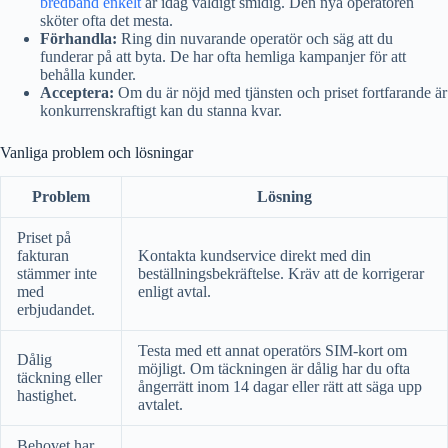
bredband enkelt
är idag väldigt smidig. Den nya operatören
sköter ofta det mesta.
Förhandla:
Ring din nuvarande operatör och säg att du
funderar på att byta. De har ofta hemliga kampanjer för att
behålla kunder.
Acceptera:
Om du är nöjd med tjänsten och priset fortfarande är
konkurrenskraftigt kan du stanna kvar.
Vanliga problem och lösningar
Problem
Lösning
Priset på
fakturan
Kontakta kundservice direkt med din
stämmer inte
beställningsbekräftelse. Kräv att de korrigerar
med
enligt avtal.
erbjudandet.
Testa med ett annat operatörs SIM-kort om
Dålig
möjligt. Om täckningen är dålig har du ofta
täckning eller
ångerrätt inom 14 dagar eller rätt att säga upp
hastighet.
avtalet.
Behovet har