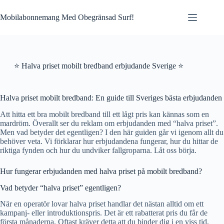
Skip
to
Mobilabonnemang Med Obegränsad Surf!
content
⭐ Halva priset mobilt bredband erbjudande Sverige ⭐
Halva priset mobilt bredband: En guide till Sveriges bästa erbjudanden
Att hitta ett bra mobilt bredband till ett lågt pris kan kännas som en
mardröm. Överallt ser du reklam om erbjudanden med “halva priset”.
Men vad betyder det egentligen? I den här guiden går vi igenom allt du
behöver veta. Vi förklarar hur erbjudandena fungerar, hur du hittar de
riktiga fynden och hur du undviker fallgroparna. Låt oss börja.
Hur fungerar erbjudanden med halva priset på mobilt bredband?
Vad betyder “halva priset” egentligen?
När en operatör lovar halva priset handlar det nästan alltid om ett
kampanj- eller introduktionspris. Det är ett rabatterat pris du får de
första månaderna. Oftast kräver detta att du binder dig i en viss tid,