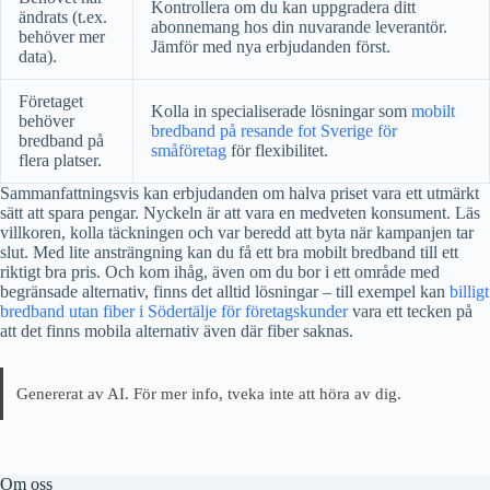
Kontrollera om du kan uppgradera ditt
ändrats (t.ex.
abonnemang hos din nuvarande leverantör.
behöver mer
Jämför med nya erbjudanden först.
data).
Företaget
Kolla in specialiserade lösningar som
mobilt
behöver
bredband på resande fot Sverige för
bredband på
småföretag
för flexibilitet.
flera platser.
Sammanfattningsvis kan erbjudanden om halva priset vara ett utmärkt
sätt att spara pengar. Nyckeln är att vara en medveten konsument. Läs
villkoren, kolla täckningen och var beredd att byta när kampanjen tar
slut. Med lite ansträngning kan du få ett bra mobilt bredband till ett
riktigt bra pris. Och kom ihåg, även om du bor i ett område med
begränsade alternativ, finns det alltid lösningar – till exempel kan
billigt
bredband utan fiber i Södertälje för företagskunder
vara ett tecken på
att det finns mobila alternativ även där fiber saknas.
Genererat av AI. För mer info, tveka inte att höra av dig.
Om oss