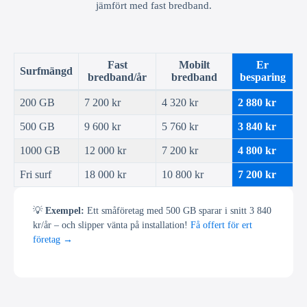
jämfört med fast bredband.
Fast
Mobilt
Er
Surfmängd
bredband/år
bredband
besparing
200 GB
7 200 kr
4 320 kr
2 880 kr
500 GB
9 600 kr
5 760 kr
3 840 kr
1000 GB
12 000 kr
7 200 kr
4 800 kr
Fri surf
18 000 kr
10 800 kr
7 200 kr
💡
Exempel:
Ett småföretag med 500 GB sparar i snitt 3 840
kr/år – och slipper vänta på installation!
Få offert för ert
företag →