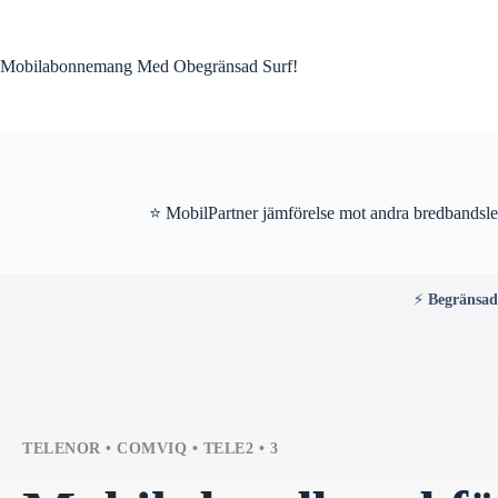
Skip
to
content
Mobilabonnemang Med Obegränsad Surf!
⭐ MobilPartner jämförelse mot andra bredbandslev
⚡
Begränsa
TELENOR • COMVIQ • TELE2 • 3