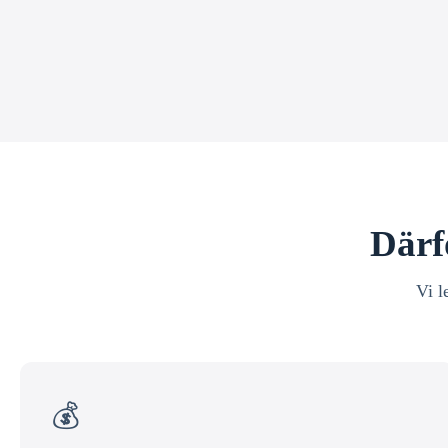
Därf
Vi l
💰