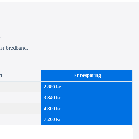
g
ast bredband.
d
Er besparing
2 880 kr
3 840 kr
4 800 kr
7 200 kr