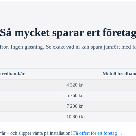
Så mycket sparar ert företa
fror. Ingen gissning. Se exakt vad ni kan spara jämfört med f
bredband/år
Mobilt bredban
4 320 kr
5 760 kr
7 200 kr
10 800 kr
år – och slipper vänta på installation!
Få offert för ert företag →