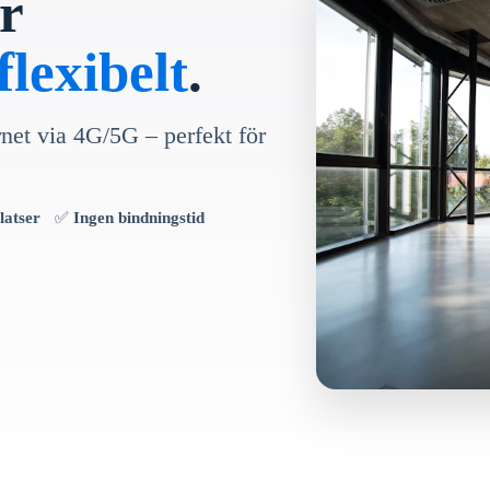
r
lexibelt
.
rnet via 4G/5G – perfekt för
latser
✅
Ingen bindningstid