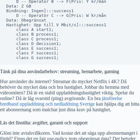
    D -- Operatör B --> F[Pris: Y kr/mån
Data: Z GB
Bindning: Ingen]:::success1

    D -- Operatör C --> G[Pris: W kr/mån
Data: Obegränsat
Hastighet: Upp till V Mbit/s]:::success1

    class A start1;

    class B process1;

    class C process1;

    class D decision1;

    class E success1;

    class F success1;

Tänk på dina användarbehov: streaming, hemarbete, gaming
Hur använder du internet? Streamar du mycket Netflix i 4K? Då
behöver du mycket data och bra hastighet. Jobbar du hemma med
videomöten? Då är en stabil uppladdningshastighet viktig. Spelar du
online? Då är låg svarstid (ping) avgörande. En bra
jämförelse
bredband uppladdning och nedladdning Sverige
kan hjälpa dig att hitta
ett abonnemang som matchar just dina krav på hastighet.
Läs det finstilta: avgifter, garanti och support
Glöm inte avtalsvillkoren. Vad kostar det att säga upp abonnemanget i
förtid? Finns det en fair use-policy trots obegränsat data? Det betyder