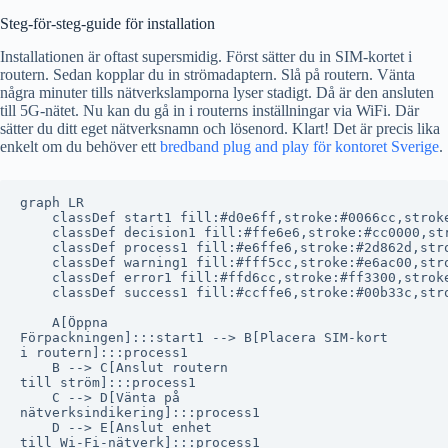
Steg-för-steg-guide för installation
Installationen är oftast supersmidig. Först sätter du in SIM-kortet i
routern. Sedan kopplar du in strömadaptern. Slå på routern. Vänta
några minuter tills nätverkslamporna lyser stadigt. Då är den ansluten
till 5G-nätet. Nu kan du gå in i routerns inställningar via WiFi. Där
sätter du ditt eget nätverksnamn och lösenord. Klart! Det är precis lika
enkelt om du behöver ett
bredband plug and play för kontoret Sverige
.
graph LR

    classDef start1 fill:#d0e6ff,stroke:#0066cc,stroke
    classDef decision1 fill:#ffe6e6,stroke:#cc0000,str
    classDef process1 fill:#e6ffe6,stroke:#2d862d,stro
    classDef warning1 fill:#fff5cc,stroke:#e6ac00,stro
    classDef error1 fill:#ffd6cc,stroke:#ff3300,stroke
    classDef success1 fill:#ccffe6,stroke:#00b33c,stro
    A[Öppna
Förpackningen]:::start1 --> B[Placera SIM-kort
i routern]:::process1

    B --> C[Anslut routern
till ström]:::process1

    C --> D[Vänta på
nätverksindikering]:::process1

    D --> E[Anslut enhet
till Wi-Fi-nätverk]:::process1
