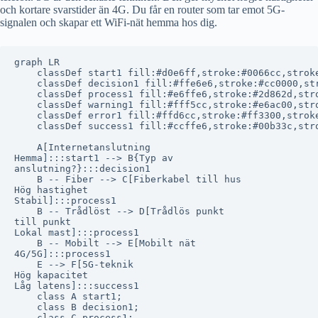
och kortare svarstider än 4G. Du får en router som tar emot 5G-
signalen och skapar ett WiFi-nät hemma hos dig.
graph LR

    classDef start1 fill:#d0e6ff,stroke:#0066cc,stroke
    classDef decision1 fill:#ffe6e6,stroke:#cc0000,str
    classDef process1 fill:#e6ffe6,stroke:#2d862d,stro
    classDef warning1 fill:#fff5cc,stroke:#e6ac00,stro
    classDef error1 fill:#ffd6cc,stroke:#ff3300,stroke
    classDef success1 fill:#ccffe6,stroke:#00b33c,stro
    A[Internetanslutning
Hemma]:::start1 --> B{Typ av
anslutning?}:::decision1

    B -- Fiber --> C[Fiberkabel till hus
Hög hastighet
Stabil]:::process1

    B -- Trådlöst --> D[Trådlös punkt
till punkt
Lokal mast]:::process1

    B -- Mobilt --> E[Mobilt nät
4G/5G]:::process1

    E --> F[5G-teknik
Hög kapacitet
Låg latens]:::success1

    class A start1;

    class B decision1;

    class C process1;
