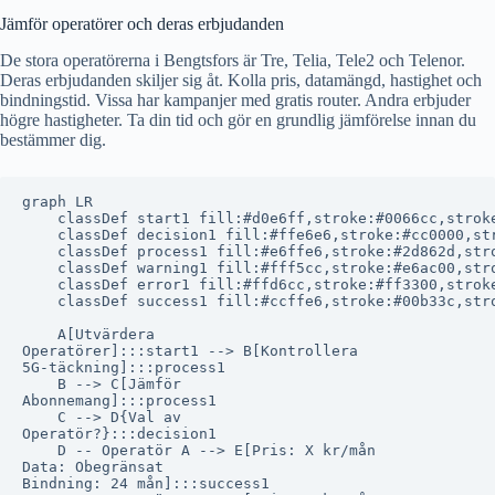
Jämför operatörer och deras erbjudanden
De stora operatörerna i Bengtsfors är Tre, Telia, Tele2 och Telenor.
Deras erbjudanden skiljer sig åt. Kolla pris, datamängd, hastighet och
bindningstid. Vissa har kampanjer med gratis router. Andra erbjuder
högre hastigheter. Ta din tid och gör en grundlig jämförelse innan du
bestämmer dig.
graph LR

    classDef start1 fill:#d0e6ff,stroke:#0066cc,stroke
    classDef decision1 fill:#ffe6e6,stroke:#cc0000,str
    classDef process1 fill:#e6ffe6,stroke:#2d862d,stro
    classDef warning1 fill:#fff5cc,stroke:#e6ac00,stro
    classDef error1 fill:#ffd6cc,stroke:#ff3300,stroke
    classDef success1 fill:#ccffe6,stroke:#00b33c,stro
    A[Utvärdera
Operatörer]:::start1 --> B[Kontrollera
5G-täckning]:::process1

    B --> C[Jämför
Abonnemang]:::process1

    C --> D{Val av
Operatör?}:::decision1

    D -- Operatör A --> E[Pris: X kr/mån
Data: Obegränsat
Bindning: 24 mån]:::success1
