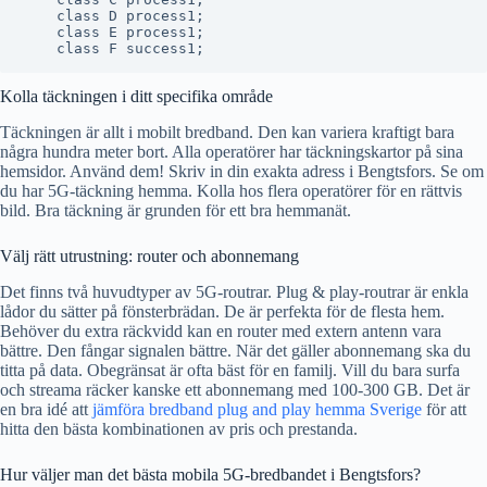
    class D process1;

    class E process1;

Kolla täckningen i ditt specifika område
Täckningen är allt i mobilt bredband. Den kan variera kraftigt bara
några hundra meter bort. Alla operatörer har täckningskartor på sina
hemsidor. Använd dem! Skriv in din exakta adress i Bengtsfors. Se om
du har 5G-täckning hemma. Kolla hos flera operatörer för en rättvis
bild. Bra täckning är grunden för ett bra hemmanät.
Välj rätt utrustning: router och abonnemang
Det finns två huvudtyper av 5G-routrar. Plug & play-routrar är enkla
lådor du sätter på fönsterbrädan. De är perfekta för de flesta hem.
Behöver du extra räckvidd kan en router med extern antenn vara
bättre. Den fångar signalen bättre. När det gäller abonnemang ska du
titta på data. Obegränsat är ofta bäst för en familj. Vill du bara surfa
och streama räcker kanske ett abonnemang med 100-300 GB. Det är
en bra idé att
jämföra bredband plug and play hemma Sverige
för att
hitta den bästa kombinationen av pris och prestanda.
Hur väljer man det bästa mobila 5G-bredbandet i Bengtsfors?