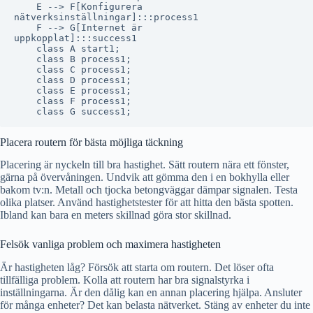
    E --> F[Konfigurera
nätverksinställningar]:::process1

    F --> G[Internet är
uppkopplat]:::success1

    class A start1;

    class B process1;

    class C process1;

    class D process1;

    class E process1;

    class F process1;

Placera routern för bästa möjliga täckning
Placering är nyckeln till bra hastighet. Sätt routern nära ett fönster,
gärna på övervåningen. Undvik att gömma den i en bokhylla eller
bakom tv:n. Metall och tjocka betongväggar dämpar signalen. Testa
olika platser. Använd hastighetstester för att hitta den bästa spotten.
Ibland kan bara en meters skillnad göra stor skillnad.
Felsök vanliga problem och maximera hastigheten
Är hastigheten låg? Försök att starta om routern. Det löser ofta
tillfälliga problem. Kolla att routern har bra signalstyrka i
inställningarna. Är den dålig kan en annan placering hjälpa. Ansluter
för många enheter? Det kan belasta nätverket. Stäng av enheter du inte