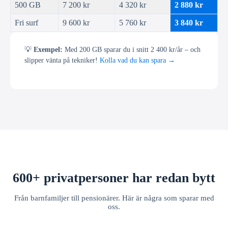
500 GB
7 200 kr
4 320 kr
2 880 kr
Fri surf
9 600 kr
5 760 kr
3 840 kr
💡
Exempel:
Med 200 GB sparar du i snitt 2 400 kr/år – och
slipper vänta på tekniker!
Kolla vad du kan spara →
600+ privatpersoner har redan bytt
Från barnfamiljer till pensionärer. Här är några som sparar med
oss.