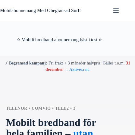
Skip
to
Mobilabonnemang Med Obegränsad Surf!
content
⭐ Mobilt bredband abonnemang bäst i test ⭐
⚡
Begränsad kampanj:
Fri frakt + 3 månader halvpris. Gäller t.o.m.
31
december
→
Aktivera nu
TELENOR • COMVIQ • TELE2 • 3
Mobilt bredband för
hela familjen –
utan