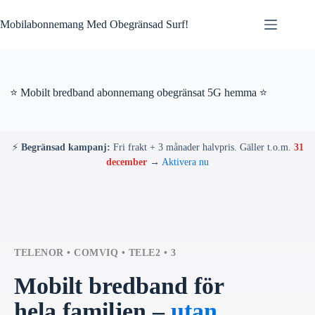
Skip
to
Mobilabonnemang Med Obegränsad Surf!
content
⭐ Mobilt bredband abonnemang obegränsat 5G hemma ⭐
⚡
Begränsad kampanj:
Fri frakt + 3 månader halvpris. Gäller t.o.m.
31
december
→
Aktivera nu
TELENOR • COMVIQ • TELE2 • 3
Mobilt bredband för
hela familjen –
utan