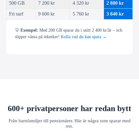
500 GB
7 200 kr
4 320 kr
2 880 kr
Fri surf
9 600 kr
5 760 kr
3 840 kr
💡
Exempel:
Med 200 GB sparar du i snitt 2 400 kr/år – och
slipper vänta på tekniker!
Kolla vad du kan spara →
600+ privatpersoner har redan bytt
Från barnfamiljer till pensionärer. Här är några som sparar med
oss.