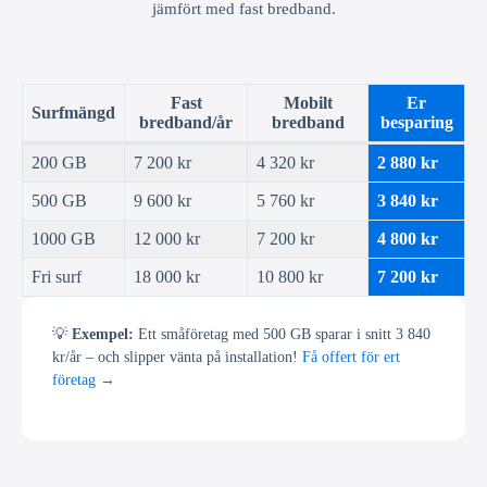
jämfört med fast bredband.
Fast
Mobilt
Er
Surfmängd
bredband/år
bredband
besparing
200 GB
7 200 kr
4 320 kr
2 880 kr
500 GB
9 600 kr
5 760 kr
3 840 kr
1000 GB
12 000 kr
7 200 kr
4 800 kr
Fri surf
18 000 kr
10 800 kr
7 200 kr
💡
Exempel:
Ett småföretag med 500 GB sparar i snitt 3 840
kr/år – och slipper vänta på installation!
Få offert för ert
företag →