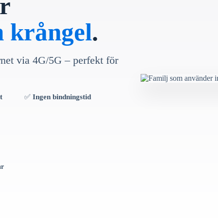
r
n krångel
.
rnet via 4G/5G – perfekt för
t
✅
Ingen bindningstid
år