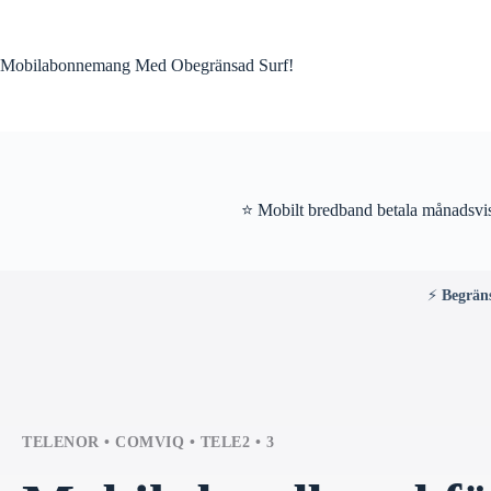
Skip
to
content
Mobilabonnemang Med Obegränsad Surf!
⭐ Mobilt bredband betala månadsvis
⚡
Begrän
TELENOR • COMVIQ • TELE2 • 3