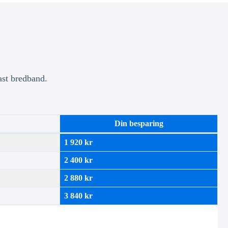
ast bredband.
Din besparing
1 920 kr
2 400 kr
2 880 kr
3 840 kr