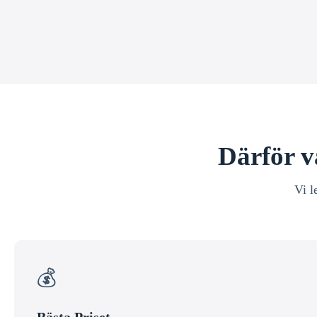
Därför v
Vi l
💰