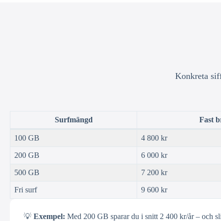
Konkreta sif
Surfmängd
Fast 
100 GB
4 800 kr
200 GB
6 000 kr
500 GB
7 200 kr
Fri surf
9 600 kr
💡
Exempel:
Med 200 GB sparar du i snitt 2 400 kr/år – och sl