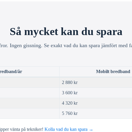
Så mycket kan du spara
fror. Ingen gissning. Se exakt vad du kan spara jämfört med f
bredband/år
Mobilt bredband
2 880 kr
3 600 kr
4 320 kr
5 760 kr
ipper vänta på tekniker!
Kolla vad du kan spara →