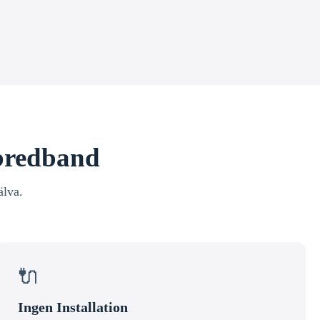
 bredband
älva.
🔌
Ingen Installation