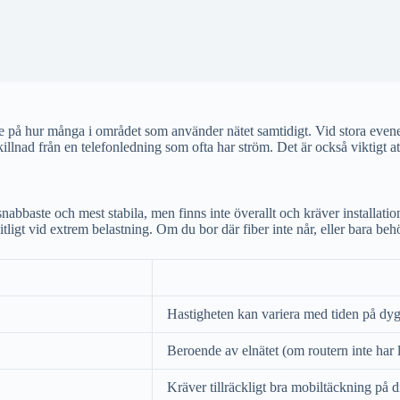
nde på hur många i området som använder nätet samtidigt. Vid stora even
ill skillnad från en telefonledning som ofta har ström. Det är också viktig
snabbaste och mest stabila, men finns inte överallt och kräver installat
ligt vid extrem belastning. Om du bor där fiber inte når, eller bara behöv
Hastigheten kan variera med tiden på dyg
Beroende av elnätet (om routern inte har l
Kräver tillräckligt bra mobiltäckning på d