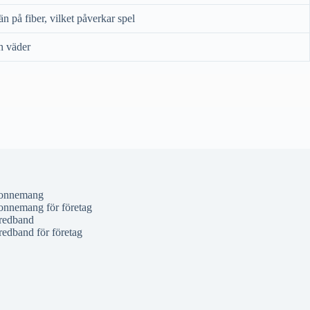
n på fiber, vilket påverkar spel
h väder
onnemang
nnemang för företag
redband
redband för företag