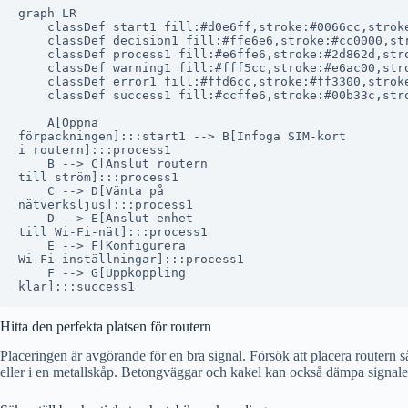
graph LR

    classDef start1 fill:#d0e6ff,stroke:#0066cc,stroke
    classDef decision1 fill:#ffe6e6,stroke:#cc0000,str
    classDef process1 fill:#e6ffe6,stroke:#2d862d,stro
    classDef warning1 fill:#fff5cc,stroke:#e6ac00,stro
    classDef error1 fill:#ffd6cc,stroke:#ff3300,stroke
    classDef success1 fill:#ccffe6,stroke:#00b33c,stro
    A[Öppna
förpackningen]:::start1 --> B[Infoga SIM-kort
i routern]:::process1

    B --> C[Anslut routern
till ström]:::process1

    C --> D[Vänta på
nätverksljus]:::process1

    D --> E[Anslut enhet
till Wi-Fi-nät]:::process1

    E --> F[Konfigurera
Wi-Fi-inställningar]:::process1

    F --> G[Uppkoppling
Hitta den perfekta platsen för routern
Placeringen är avgörande för en bra signal. Försök att placera routern
eller i en metallskåp. Betongväggar och kakel kan också dämpa signalen k