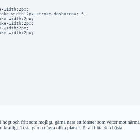
-width:2px;

oke-width:2px,stroke-dasharray: 5;

ke-width:2px;

ke-width:2px;

-width:2px;

ke-width:2px;

 så högt och fritt som möjligt, gärna nära ett fönster som vetter mot 
raftigt. Testa gärna några olika platser för att hitta den bästa.