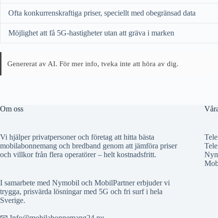
Ofta konkurrenskraftiga priser, speciellt med obegränsad data
Möjlighet att få 5G-hastigheter utan att gräva i marken
Genererat av AI. För mer info, tveka inte att höra av dig.
Om oss
Våra
Vi hjälper privatpersoner och företag att hitta bästa
Tele
mobilabonnemang och bredband genom att jämföra priser
Tele
och villkor från flera operatörer – helt kostnadsfritt.
Nym
Mobi
I samarbete med Nymobil och MobilPartner erbjuder vi
trygga, prisvärda lösningar med 5G och fri surf i hela
Sverige.
📧 Info@mobilabonnemang24.nu