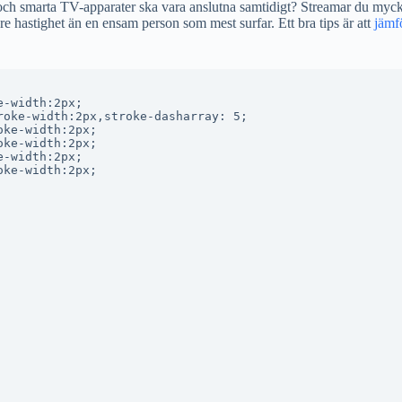
och smarta TV-apparater ska vara anslutna samtidigt? Streamar du mycke
hastighet än en ensam person som mest surfar. Ett bra tips är att
jämf
-width:2px;

oke-width:2px,stroke-dasharray: 5;

ke-width:2px;

ke-width:2px;

-width:2px;

ke-width:2px;
