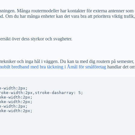
ösningen. Många routermodeller har kontakter för externa antenner som 
d. Om du har många enheter kan det vara bra att prioritera viktig trafik, 
versikt över dess styrkor och svagheter.
å tekniker och inga hål i väggen. Du kan ta med dig routern på semester, 
mobilt bredband med bra täckning i Åmål för småföretag
handlar det om
-width:2px;

oke-width:2px,stroke-dasharray: 5;

ke-width:2px;

ke-width:2px;

-width:2px;

ke-width:2px;
