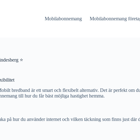
Mobilabonnemang
Mobilabonnemang företa
indesberg ⭐
ibilitet
ilt bredband är ett smart och flexibelt alternativ. Det är perfekt om du b
bonnemang till hur du får bäst möjliga hastighet hemma.
nka på hur du använder internet och vilken täckning som finns just där 