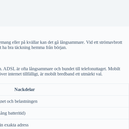
emang eller på kvällar kan det gå långsammare. Vid ett strömavbrott
t att ha bra täckning hemma från början.
ion. ADSL är ofta långsammare och bundet till telefonuttaget. Mobilt
er internet tillfälligt, är mobilt bredband ett utmärkt val.
Nackdelar
net och belastningen
ång batteritid)
in exakta adress