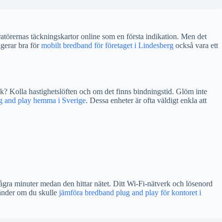
atörernas täckningskartor online som en första indikation. Men det
ngerar bra för
mobilt bredband för företaget i Lindesberg
också vara ett
ak? Kolla hastighetslöften och om det finns bindningstid. Glöm inte
g and play hemma i Sverige
. Dessa enheter är ofta väldigt enkla att
några minuter medan den hittar nätet. Ditt Wi-Fi-nätverk och lösenord
nvänder om du skulle
jämföra bredband plug and play för kontoret i