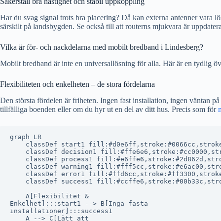
Säkerställ bra hastighet och stabil uppkoppling
Har du svag signal trots bra placering? Då kan externa antenner vara l
särskilt på landsbygden. Se också till att routerns mjukvara är uppdatera
Vilka är för- och nackdelarna med mobilt bredband i Lindesberg?
Mobilt bredband är inte en universallösning för alla. Här är en tydlig ö
Flexibiliteten och enkelheten – de stora fördelarna
Den största fördelen är friheten. Ingen fast installation, ingen väntan p
tillfälliga boenden eller om du hyr ut en del av ditt hus. Precis som för
graph LR

    classDef start1 fill:#d0e6ff,stroke:#0066cc,stroke
    classDef decision1 fill:#ffe6e6,stroke:#cc0000,str
    classDef process1 fill:#e6ffe6,stroke:#2d862d,stro
    classDef warning1 fill:#fff5cc,stroke:#e6ac00,stro
    classDef error1 fill:#ffd6cc,stroke:#ff3300,stroke
    classDef success1 fill:#ccffe6,stroke:#00b33c,stro
    A[Flexibilitet &
Enkelhet]:::start1 --> B[Inga fasta
installationer]:::success1

    A --> C[Lätt att