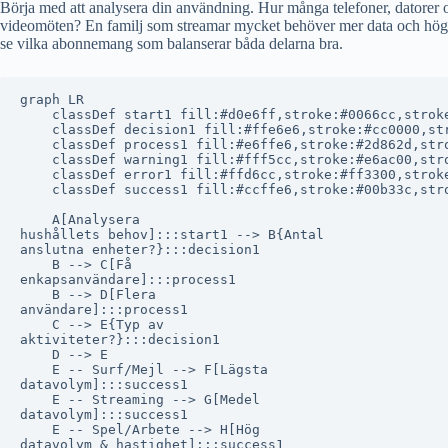
Börja med att analysera din användning. Hur många telefoner, datorer 
videomöten? En familj som streamar mycket behöver mer data och högre 
se vilka abonnemang som balanserar båda delarna bra.
graph LR

    classDef start1 fill:#d0e6ff,stroke:#0066cc,stroke
    classDef decision1 fill:#ffe6e6,stroke:#cc0000,str
    classDef process1 fill:#e6ffe6,stroke:#2d862d,stro
    classDef warning1 fill:#fff5cc,stroke:#e6ac00,stro
    classDef error1 fill:#ffd6cc,stroke:#ff3300,stroke
    classDef success1 fill:#ccffe6,stroke:#00b33c,stro
    A[Analysera
hushållets behov]:::start1 --> B{Antal
anslutna enheter?}:::decision1

    B --> C[Få
enkapsanvändare]:::process1

    B --> D[Flera
användare]:::process1

    C --> E{Typ av
aktiviteter?}:::decision1

    D --> E

    E -- Surf/Mejl --> F[Lägsta
datavolym]:::success1

    E -- Streaming --> G[Medel
datavolym]:::success1

    E -- Spel/Arbete --> H[Hög