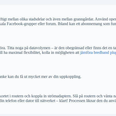
ftigt mellan olika stadsdelar och även mellan granngårdar. Använd oper
a lokala Facebook-grupper eller forum. Ibland kan ett abonnemang som fu
öra. Titta noga på datavolymen – är den obegränsad eller finns det en t
ha maximal flexibilitet, kolla in möjligheten att
jämföra bredband plu
ertanke kan du få ut mycket mer av din uppkoppling.
-kortet i routern och koppla in strömadaptern. Slå på routern och vänta 
din telefon eller dator till nätverket – klart! Processen liknar den du a