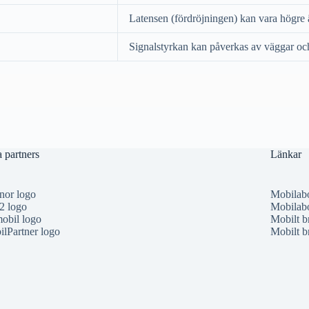
Latensen (fördröjningen) kan vara högre ä
Signalstyrkan kan påverkas av väggar oc
 partners
Länkar
nor logo
Mobilab
2 logo
Mobilabo
obil logo
Mobilt b
lPartner logo
Mobilt b