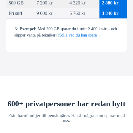
500 GB
7 200 kr
4 320 kr
2 880 kr
Fri surf
9 600 kr
5 760 kr
3 840 kr
💡
Exempel:
Med 200 GB sparar du i snitt 2 400 kr/år – och
slipper vänta på tekniker!
Kolla vad du kan spara →
600+ privatpersoner har redan bytt
Från barnfamiljer till pensionärer. Här är några som sparar med
oss.