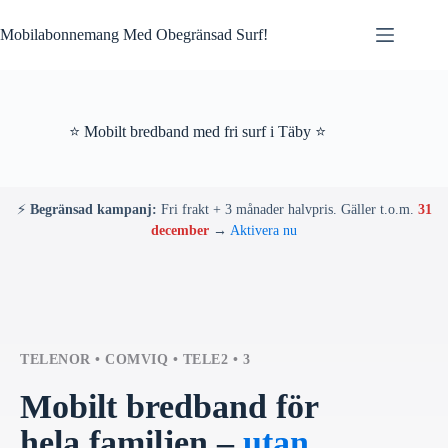
Skip
to
Mobilabonnemang Med Obegränsad Surf!
content
⭐ Mobilt bredband med fri surf i Täby ⭐
⚡
Begränsad kampanj:
Fri frakt + 3 månader halvpris. Gäller t.o.m.
31
december
→
Aktivera nu
TELENOR • COMVIQ • TELE2 • 3
Mobilt bredband för
hela familjen –
utan