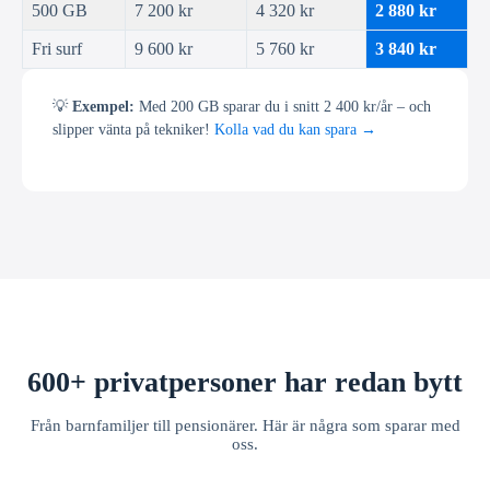
500 GB
7 200 kr
4 320 kr
2 880 kr
Fri surf
9 600 kr
5 760 kr
3 840 kr
💡
Exempel:
Med 200 GB sparar du i snitt 2 400 kr/år – och
slipper vänta på tekniker!
Kolla vad du kan spara →
600+ privatpersoner har redan bytt
Från barnfamiljer till pensionärer. Här är några som sparar med
oss.