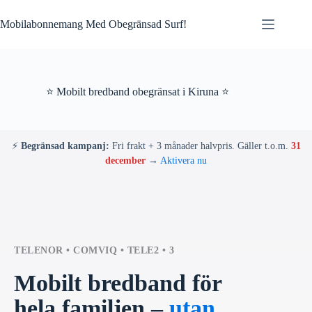
Skip
to
Mobilabonnemang Med Obegränsad Surf!
content
⭐ Mobilt bredband obegränsat i Kiruna ⭐
⚡
Begränsad kampanj:
Fri frakt + 3 månader halvpris. Gäller t.o.m.
31
december
→
Aktivera nu
TELENOR • COMVIQ • TELE2 • 3
Mobilt bredband för
hela familjen –
utan