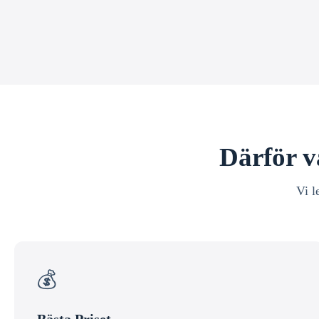
Därför v
Vi l
💰