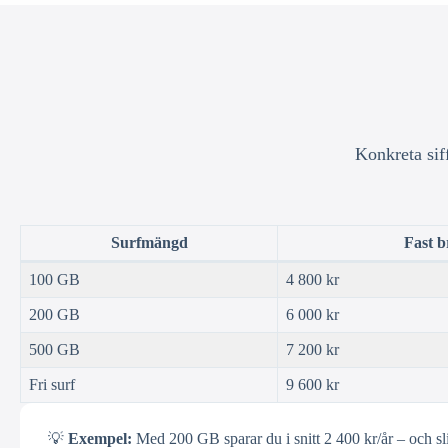
Konkreta sif
Surfmängd
Fast 
100 GB
4 800 kr
200 GB
6 000 kr
500 GB
7 200 kr
Fri surf
9 600 kr
💡
Exempel:
Med 200 GB sparar du i snitt 2 400 kr/år – och sl