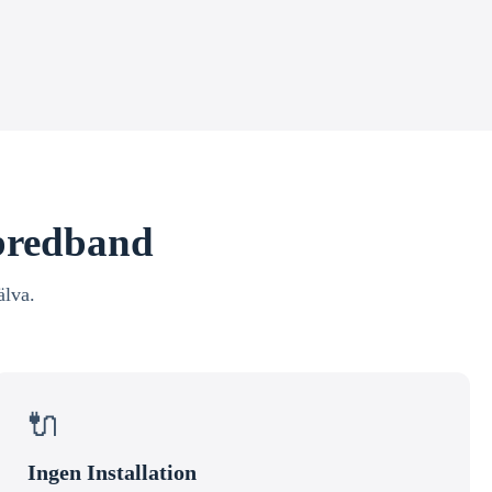
 bredband
älva.
🔌
Ingen Installation