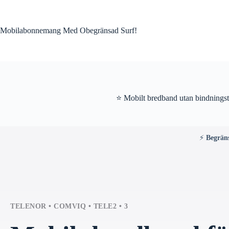
Skip
to
content
Mobilabonnemang Med Obegränsad Surf!
⭐ Mobilt bredband utan bindningst
⚡
Begrän
TELENOR • COMVIQ • TELE2 • 3