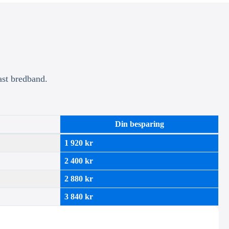
ast bredband.
Din besparing
1 920 kr
2 400 kr
2 880 kr
3 840 kr