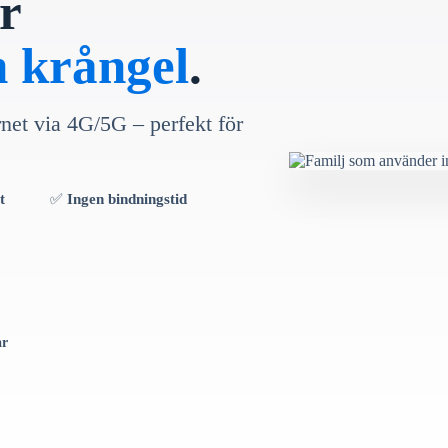
r
n krångel
.
rnet via 4G/5G – perfekt för
t
✅
Ingen bindningstid
år