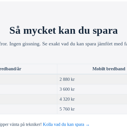
Så mycket kan du spara
fror. Ingen gissning. Se exakt vad du kan spara jämfört med f
bredband/år
Mobilt bredband
2 880 kr
3 600 kr
4 320 kr
5 760 kr
ipper vänta på tekniker!
Kolla vad du kan spara →