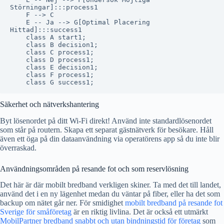
Störningar]:::process1

    F --> C

    E -- Ja --> G[Optimal Placering
Hittad]:::success1

    class A start1;

    class B decision1;

    class C process1;

    class D process1;

    class E decision1;

    class F process1;

Säkerhet och nätverkshantering
Byt lösenordet på ditt Wi-Fi direkt! Använd inte standardlösenordet
som står på routern. Skapa ett separat gästnätverk för besökare. Håll
även ett öga på din dataanvändning via operatörens app så du inte blir
överraskad.
Användningsområden på resande fot och som reservlösning
Det här är där mobilt bredband verkligen skiner. Ta med det till landet,
använd det i en ny lägenhet medan du väntar på fiber, eller ha det som
backup om nätet går ner. För smidighet
mobilt bredband på resande fot
Sverige för småföretag
är en riktig livlina. Det är också ett utmärkt
MobilPartner bredband snabbt och utan bindningstid för företag
som