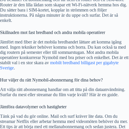
Router är den lilla lådan som skapar ett Wi-Fi-nätverk hemma hos dig.
Du sätter bara i SIM-kortet, kopplar in strömmen och följer
instruktionerna. På några minuter är du uppe och surfar. Det är så
enkelt.
Skillnaden mot fast bredband och andra mobila operatörer
Jämfört med fiber är det mobila bredbandet lättare att komma igång
med. Ingen tekniker behöver komma och borra. Du kan också ta med
dig routern på semester eller till sommarstugan. Mot andra mobila
operatörer konkurrerar Nymobil med bra priser och enkelhet. Det är ett
stabilt val i en stor skara av
mobilt bredband billigast per gigabyte
Sverige
.
Hur väljer du rätt Nymobil-abonnemang för dina behov?
Att välja rätt abonnemang handlar om att titta på din dataanvändning.
Surfar du mest eller streamar du film varje kväll? Här är en guide.
Jämföra datavolymer och hastigheter
Tänk på vad du gör online. Mail och surf kräver lite data. Om du
streamar Netflix eller arbetar hemma med videomöten behöver du mer.
Ett tips är att börja med ett mellanabonnemang och sedan justera. Det