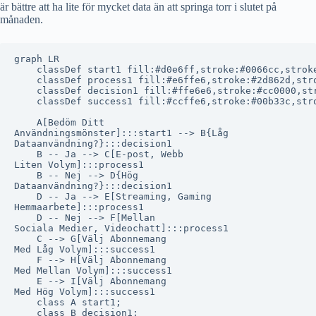
är bättre att ha lite för mycket data än att springa torr i slutet på
månaden.
graph LR

    classDef start1 fill:#d0e6ff,stroke:#0066cc,stroke
    classDef process1 fill:#e6ffe6,stroke:#2d862d,stro
    classDef decision1 fill:#ffe6e6,stroke:#cc0000,str
    classDef success1 fill:#ccffe6,stroke:#00b33c,stro
    A[Bedöm Ditt
Användningsmönster]:::start1 --> B{Låg
Dataanvändning?}:::decision1

    B -- Ja --> C[E-post, Webb
Liten Volym]:::process1

    B -- Nej --> D{Hög
Dataanvändning?}:::decision1

    D -- Ja --> E[Streaming, Gaming
Hemmaarbete]:::process1

    D -- Nej --> F[Mellan
Sociala Medier, Videochatt]:::process1

    C --> G[Välj Abonnemang
Med Låg Volym]:::success1

    F --> H[Välj Abonnemang
Med Mellan Volym]:::success1

    E --> I[Välj Abonnemang
Med Hög Volym]:::success1

    class A start1;

    class B decision1;
