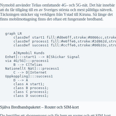
Nymobil använder Telias omfattande 4G- och 5G-nät. Det här innebär
att du får tillgång till en av Sveriges största och mest pålitliga nätverk.
Täckningen sträcker sig verkligen från Ystad till Kiruna. Så länge det
finns mobilmottagning finns det oftast ett fungerande bredband.
graph LR

    classDef start1 fill:#d0e6ff,stroke:#0066cc,stroke
    classDef process1 fill:#e6ffe6,stroke:#2d862d,stro
    classDef success1 fill:#ccffe6,stroke:#00b33c,stro
    A[Nymobil Kunds
Enhet]:::start1 --> B[Skickar Signal
via 4G/5G]:::process1

    B --> C[Telias
Nationellt Nät]:::process1

    C --> D[Internet
Uppkoppling]:::success1

    D --> A

    class A start1;

    class B process1;

    class C process1;

Själva Bredbandspaketet – Router och SIM-kort
Du beställer ett abonnemang och får hem en router och ett SIM-kort.