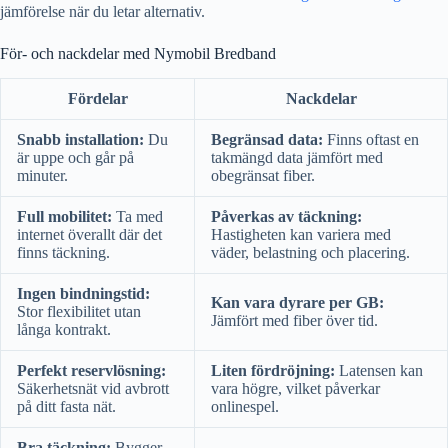
jämförelse när du letar alternativ.
För- och nackdelar med Nymobil Bredband
Fördelar
Nackdelar
Snabb installation:
Du
Begränsad data:
Finns oftast en
är uppe och går på
takmängd data jämfört med
minuter.
obegränsat fiber.
Full mobilitet:
Ta med
Påverkas av täckning:
internet överallt där det
Hastigheten kan variera med
finns täckning.
väder, belastning och placering.
Ingen bindningstid:
Kan vara dyrare per GB:
Stor flexibilitet utan
Jämfört med fiber över tid.
långa kontrakt.
Perfekt reservlösning:
Liten fördröjning:
Latensen kan
Säkerhetsnät vid avbrott
vara högre, vilket påverkar
på ditt fasta nät.
onlinespel.
Bra täckning:
Bygger