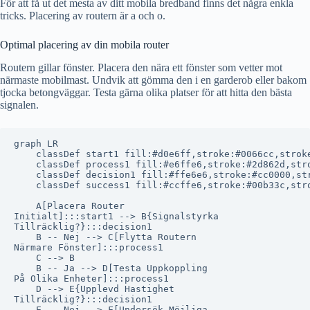
För att få ut det mesta av ditt mobila bredband finns det några enkla
tricks. Placering av routern är a och o.
Optimal placering av din mobila router
Routern gillar fönster. Placera den nära ett fönster som vetter mot
närmaste mobilmast. Undvik att gömma den i en garderob eller bakom
tjocka betongväggar. Testa gärna olika platser för att hitta den bästa
signalen.
graph LR

    classDef start1 fill:#d0e6ff,stroke:#0066cc,stroke
    classDef process1 fill:#e6ffe6,stroke:#2d862d,stro
    classDef decision1 fill:#ffe6e6,stroke:#cc0000,str
    classDef success1 fill:#ccffe6,stroke:#00b33c,stro
    A[Placera Router
Initialt]:::start1 --> B{Signalstyrka
Tillräcklig?}:::decision1

    B -- Nej --> C[Flytta Routern
Närmare Fönster]:::process1

    C --> B

    B -- Ja --> D[Testa Uppkoppling
På Olika Enheter]:::process1

    D --> E{Upplevd Hastighet
Tillräcklig?}:::decision1

    E -- Nej --> F[Undersök Möjliga