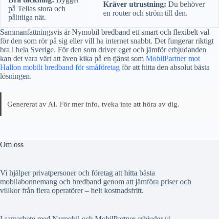
Kräver utrustning:
Du behöver
på Telias stora och
en router och ström till den.
pålitliga nät.
Sammanfattningsvis är Nymobil bredband ett smart och flexibelt val
för den som rör på sig eller vill ha internet snabbt. Det fungerar riktigt
bra i hela Sverige. För den som driver eget och jämför erbjudanden
kan det vara värt att även kika på en tjänst som
MobilPartner mot
Hallon mobilt bredband för småföretag
för att hitta den absolut bästa
lösningen.
Genererat av AI. För mer info, tveka inte att höra av dig.
Om oss
Vi hjälper privatpersoner och företag att hitta bästa
mobilabonnemang och bredband genom att jämföra priser och
villkor från flera operatörer – helt kostnadsfritt.
I samarbete med Nymobil och MobilPartner erbjuder vi