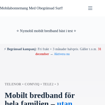
Skip
to
Mobilabonnemang Med Obegränsad Surf!
content
⭐ Nymobil mobilt bredband bäst i test ⭐
⚡
Begränsad kampanj:
Fri frakt + 3 månader halvpris. Gäller t.o.m.
31
december
→
Aktivera nu
TELENOR • COMVIQ • TELE2 • 3
Mobilt bredband för
hela familjen –
utan