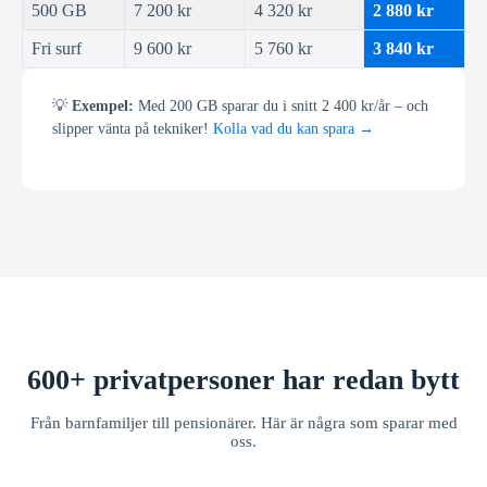
500 GB
7 200 kr
4 320 kr
2 880 kr
Fri surf
9 600 kr
5 760 kr
3 840 kr
💡
Exempel:
Med 200 GB sparar du i snitt 2 400 kr/år – och
slipper vänta på tekniker!
Kolla vad du kan spara →
600+ privatpersoner har redan bytt
Från barnfamiljer till pensionärer. Här är några som sparar med
oss.