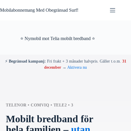
Skip
to
Mobilabonnemang Med Obegränsad Surf!
content
⭐ Nymobil mot Telia mobilt bredband ⭐
⚡
Begränsad kampanj:
Fri frakt + 3 månader halvpris. Gäller t.o.m.
31
december
→
Aktivera nu
TELENOR • COMVIQ • TELE2 • 3
Mobilt bredband för
hela familjen –
utan