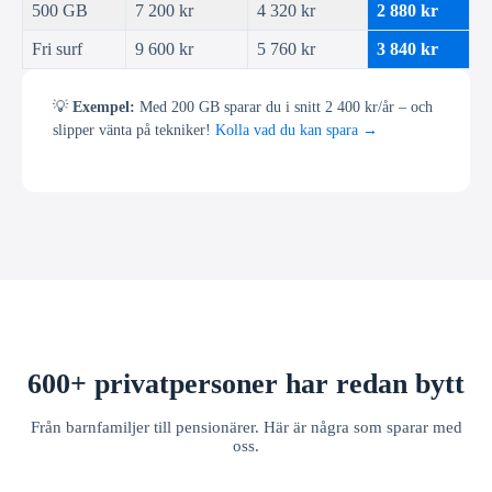
500 GB
7 200 kr
4 320 kr
2 880 kr
Fri surf
9 600 kr
5 760 kr
3 840 kr
💡
Exempel:
Med 200 GB sparar du i snitt 2 400 kr/år – och
slipper vänta på tekniker!
Kolla vad du kan spara →
600+ privatpersoner har redan bytt
Från barnfamiljer till pensionärer. Här är några som sparar med
oss.