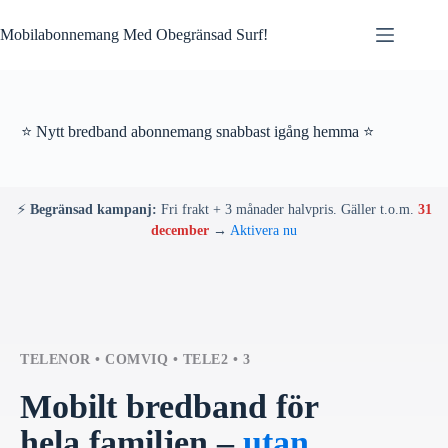
Skip
to
Mobilabonnemang Med Obegränsad Surf!
content
⭐ Nytt bredband abonnemang snabbast igång hemma ⭐
⚡
Begränsad kampanj:
Fri frakt + 3 månader halvpris. Gäller t.o.m.
31
december
→
Aktivera nu
TELENOR • COMVIQ • TELE2 • 3
Mobilt bredband för
hela familjen –
utan