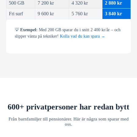
500 GB
7 200 kr
4 320 kr
2 880 kr
Fri surf
9 600 kr
5 760 kr
3 840 kr
💡
Exempel:
Med 200 GB sparar du i snitt 2 400 kr/år – och
slipper vänta på tekniker!
Kolla vad du kan spara →
600+ privatpersoner har redan bytt
Från barnfamiljer till pensionärer. Här är några som sparar med
oss.