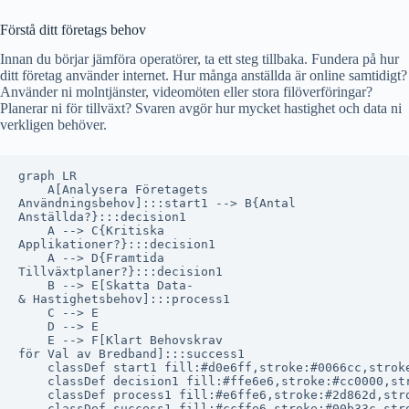
Förstå ditt företags behov
Innan du börjar jämföra operatörer, ta ett steg tillbaka. Fundera på hur
ditt företag använder internet. Hur många anställda är online samtidigt?
Använder ni molntjänster, videomöten eller stora filöverföringar?
Planerar ni för tillväxt? Svaren avgör hur mycket hastighet och data ni
verkligen behöver.
graph LR

    A[Analysera Företagets
Användningsbehov]:::start1 --> B{Antal
Anställda?}:::decision1

    A --> C{Kritiska
Applikationer?}:::decision1

    A --> D{Framtida
Tillväxtplaner?}:::decision1

    B --> E[Skatta Data-
& Hastighetsbehov]:::process1

    C --> E

    D --> E

    E --> F[Klart Behovskrav
för Val av Bredband]:::success1

    classDef start1 fill:#d0e6ff,stroke:#0066cc,stroke
    classDef decision1 fill:#ffe6e6,stroke:#cc0000,str
    classDef process1 fill:#e6ffe6,stroke:#2d862d,stro
    classDef success1 fill:#ccffe6,stroke:#00b33c,stro