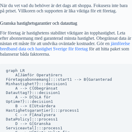
När du vet vad du behöver är det dags att shoppa. Fokusera inte bara
på priset. Villkoren och supporten är lika viktiga för ett företag.
Granska hastighetsgarantier och datauttag
För företag är hastighetens stabilitet viktigare än topphastighet. Leta
efter abonnemang med garanterad minsta hastighet. Obegränsat data är
nästan ett måste för att undvika oväntade kostnader. Gör en
jämförelse
bredband data och hastighet Sverige för företag
för att hitta paket som
balanserar båda faktorerna.
graph LR

    A[Jämför Operatörers
Företagsabonnemang]:::start1 --> B{Garanterad
Minhastighet?}:::decision1

    A --> C{Obegränsat
Datauttag?}:::decision1

    A --> D{SLA för
Uptime?}:::decision1

    B --> E[Utvärdera
Hastighetsgarantier]:::process1

    C --> F[Analysera
DataPolicy]:::process1

    D --> G[Granska
Serviceavtal]:::process1
