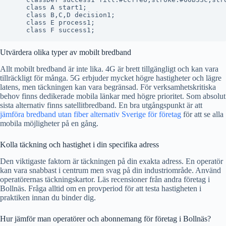
    class A start1;

    class B,C,D decision1;

    class E process1;

Utvärdera olika typer av mobilt bredband
Allt mobilt bredband är inte lika. 4G är brett tillgängligt och kan vara
tillräckligt för många. 5G erbjuder mycket högre hastigheter och lägre
latens, men täckningen kan vara begränsad. För verksamhetskritiska
behov finns dedikerade mobila länkar med högre prioritet. Som absolut
sista alternativ finns satellitbredband. En bra utgångspunkt är att
jämföra bredband utan fiber alternativ Sverige för företag
för att se alla
mobila möjligheter på en gång.
Kolla täckning och hastighet i din specifika adress
Den viktigaste faktorn är täckningen på din exakta adress. En operatör
kan vara snabbast i centrum men svag på din industriområde. Använd
operatörernas täckningskartor. Läs recensioner från andra företag i
Bollnäs. Fråga alltid om en provperiod för att testa hastigheten i
praktiken innan du binder dig.
Hur jämför man operatörer och abonnemang för företag i Bollnäs?