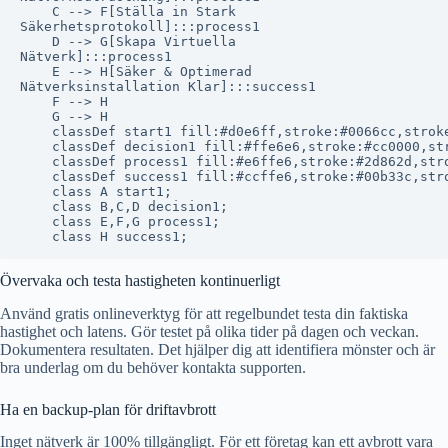
    C --> F[Ställa in Stark
Säkerhetsprotokoll]:::process1

    D --> G[Skapa Virtuella
Nätverk]:::process1

    E --> H[Säker & Optimerad
Nätverksinstallation Klar]:::success1

    F --> H

    G --> H

    classDef start1 fill:#d0e6ff,stroke:#0066cc,stroke
    classDef decision1 fill:#ffe6e6,stroke:#cc0000,str
    classDef process1 fill:#e6ffe6,stroke:#2d862d,stro
    classDef success1 fill:#ccffe6,stroke:#00b33c,stro
    class A start1;

    class B,C,D decision1;

    class E,F,G process1;

Övervaka och testa hastigheten kontinuerligt
Använd gratis onlineverktyg för att regelbundet testa din faktiska
hastighet och latens. Gör testet på olika tider på dagen och veckan.
Dokumentera resultaten. Det hjälper dig att identifiera mönster och är
bra underlag om du behöver kontakta supporten.
Ha en backup-plan för driftavbrott
Inget nätverk är 100% tillgängligt. För ett företag kan ett avbrott vara