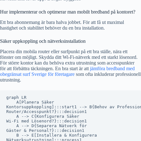
Hur implementerar och optimerar man mobilt bredband på kontoret?
Ett bra abonnemang är bara halva jobbet. För att få ut maximal
hastighet och stabilitet behöver du en bra installation.
Säker uppkoppling och nätverksinstallation
Placera din mobila router eller surfpunkt på ett bra ställe, nära ett
fönster om möjligt. Skydda ditt Wi-Fi-nätverk med ett starkt lösenord.
För större kontor kan du behöva extra utrustning som accesspunkter
för att förbättra täckningen. En bra start är att
jämföra bredband med
obegränsat surf Sverige för företagare
som ofta inkluderar professionell
utrustning.
graph LR

    A[Planera Säker
Kontorsuppkoppling]:::start1 --> B{Behov av Professio
Router/Accesspunkt?}:::decision1

    A --> C{Konfigurera Säker
Wi-Fi med Lösenord?}:::decision1

    A --> D{Separera Nätverk för
Gäster & Personal?}:::decision1

    B --> E[Installera & Konfigurera
Nätverksutrustning]:::process1
