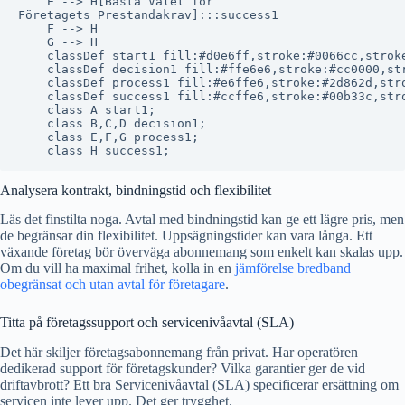
    E --> H[Bästa Valet för
Företagets Prestandakrav]:::success1

    F --> H

    G --> H

    classDef start1 fill:#d0e6ff,stroke:#0066cc,stroke
    classDef decision1 fill:#ffe6e6,stroke:#cc0000,str
    classDef process1 fill:#e6ffe6,stroke:#2d862d,stro
    classDef success1 fill:#ccffe6,stroke:#00b33c,stro
    class A start1;

    class B,C,D decision1;

    class E,F,G process1;

Analysera kontrakt, bindningstid och flexibilitet
Läs det finstilta noga. Avtal med bindningstid kan ge ett lägre pris, men
de begränsar din flexibilitet. Uppsägningstider kan vara långa. Ett
växande företag bör överväga abonnemang som enkelt kan skalas upp.
Om du vill ha maximal frihet, kolla in en
jämförelse bredband
obegränsat och utan avtal för företagare
.
Titta på företagssupport och servicenivåavtal (SLA)
Det här skiljer företagsabonnemang från privat. Har operatören
dedikerad support för företagskunder? Vilka garantier ger de vid
driftavbrott? Ett bra Servicenivåavtal (SLA) specificerar ersättning om
servicen inte lever upp. Det ger trygghet.