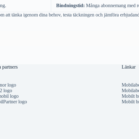
ing.
Bindningstid:
Många abonnemang med rou
om att tänka igenom dina behov, testa täckningen och jämföra erbjudanden
 partners
Länkar
nor logo
Mobilab
2 logo
Mobilabo
obil logo
Mobilt b
lPartner logo
Mobilt b