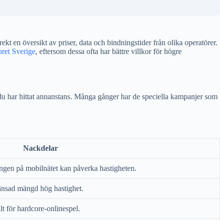
t en översikt av priser, data och bindningstider från olika operatörer.
oret Sverige
, eftersom dessa ofta har bättre villkor för högre
 du har hittat annanstans. Många gånger har de speciella kampanjer som
Nackdelar
ngen på mobilnätet kan påverka hastigheten.
sad mängd hög hastighet.
lt för hardcore-onlinespel.