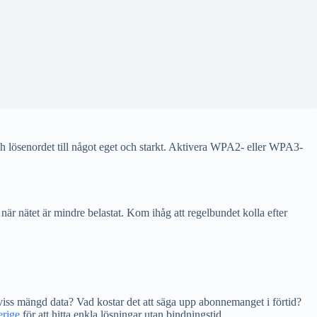
och lösenordet till något eget och starkt. Aktivera WPA2- eller WPA3-
n när nätet är mindre belastat. Kom ihåg att regelbundet kolla efter
n viss mängd data? Vad kostar det att säga upp abonnemanget i förtid?
erige
för att hitta enkla lösningar utan bindningstid.