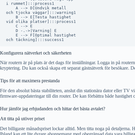
i rummet]:::process1

    A --> D[Undvik metall
och tjocka väggar]:::warning1

    B --> E[Testa hastighet
vid olika platser]:::process1

    C --> E

    D -.->|Varning| E

    E --> F[Optimal hastighet
Konfigurera nätverket och säkerheten
När routern är på plats är det dags för inställningar. Logga in på rout
kryptering. Du kan också skapa ett separat gästnätverk för besökare. De
Tips för att maximera prestanda
För den absolut bästa stabiliteten, anslut din stationära dator eller TV 
firmware-uppdateringar till din router. De kan förbättra både hastighet 
Hur jämför jag erbjudanden och hittar det bästa avtalet?
Att titta på utöver priset
Det billigaste månadspriset lockar alltid. Men titta noga på detaljerna.
Ibland kan ett lite dyrare abonnemang med obegränsad data vara billigar