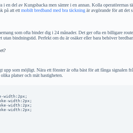
 bra i en del av Kungsbacka men sämre i en annan. Kolla operatörernas 
k på att ett
mobilt bredband med bra täckning
är avgörande för att det 
ang som ofta binder dig i 24 månader. Det ger ofta en billigare router o
 utan bindningstid. Perfekt om du är osäker eller bara behöver bredband 
het?
t upp som möjligt. Nära ett fönster är ofta bäst för att fånga signalen 
olika platser och mät hastigheten.
-width:2px;

ke-width:2px;

ke-width:2px;

ke-width:2px;
