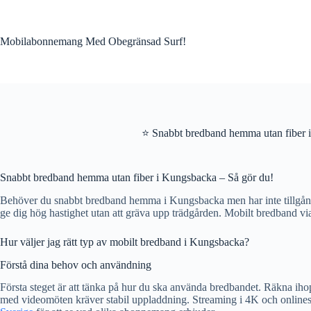
Skip
to
content
Mobilabonnemang Med Obegränsad Surf!
⭐ Snabbt bredband hemma utan fiber
Snabbt bredband hemma utan fiber i Kungsbacka – Så gör du!
Behöver du snabbt bredband hemma i Kungsbacka men har inte tillgång ti
ge dig hög hastighet utan att gräva upp trädgården. Mobilt bredband via 4G
Hur väljer jag rätt typ av mobilt bredband i Kungsbacka?
Förstå dina behov och användning
Första steget är att tänka på hur du ska använda bredbandet. Räkna ihop
med videomöten kräver stabil uppladdning. Streaming i 4K och onlinesp