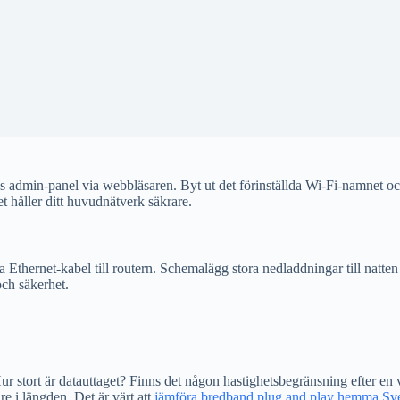
erns admin-panel via webbläsaren. Byt ut det förinställda Wi-Fi-namnet 
t håller ditt huvudnätverk säkrare.
via Ethernet-kabel till routern. Schemalägg stora nedladdningar till natte
och säkerhet.
 Hur stort är datauttaget? Finns det någon hastighetsbegränsning efter e
e i längden. Det är värt att
jämföra bredband plug and play hemma Sv