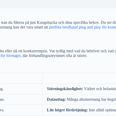
n du filtrera på just Kungsbacka och dina specifika behov. Du ser direk
nemang kan det vara smart att
jämföra bredband plug and play för kont
cha eller slå ett konkurrentpris. Var tydlig med vad du behöver och vad
för företaget
, där förhandlingsutrymmet ofta är större.
ag.
Störningskänslighet:
Vädret och belastni
an.
Datauttag:
Många abonnemang har begrän
vs.
Lite högre fördröjning:
Inte alltid optima