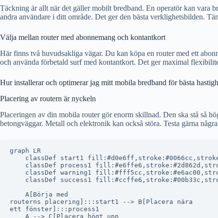
Täckning är allt när det gäller mobilt bredband. En operatör kan vara
andra användare i ditt område. Det ger den bästa verklighetsbilden. Tän
Välja mellan router med abonnemang och kontantkort
Här finns två huvudsakliga vägar. Du kan köpa en router med ett abonnem
och använda förbetald surf med kontantkort. Det ger maximal flexibilitet
Hur installerar och optimerar jag mitt mobila bredband för bästa hastig
Placering av routern är nyckeln
Placeringen av din mobila router gör enorm skillnad. Den ska stå så hög
betongväggar. Metall och elektronik kan också störa. Testa gärna några 
graph LR

    classDef start1 fill:#d0e6ff,stroke:#0066cc,stroke
    classDef process1 fill:#e6ffe6,stroke:#2d862d,stro
    classDef warning1 fill:#fff5cc,stroke:#e6ac00,stro
    classDef success1 fill:#ccffe6,stroke:#00b33c,stro
    A[Börja med
routerns placering]:::start1 --> B[Placera nära
ett fönster]:::process1

    A --> C[Placera högt upp