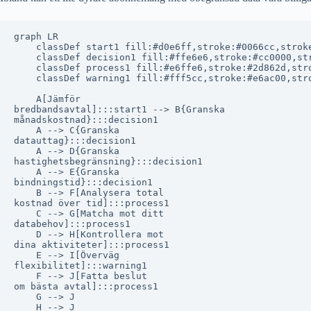
graph LR

    classDef start1 fill:#d0e6ff,stroke:#0066cc,stroke
    classDef decision1 fill:#ffe6e6,stroke:#cc0000,str
    classDef process1 fill:#e6ffe6,stroke:#2d862d,stro
    classDef warning1 fill:#fff5cc,stroke:#e6ac00,stro
    A[Jämför
bredbandsavtal]:::start1 --> B{Granska
månadskostnad}:::decision1

    A --> C{Granska
datauttag}:::decision1

    A --> D{Granska
hastighetsbegränsning}:::decision1

    A --> E{Granska
bindningstid}:::decision1

    B --> F[Analysera total
kostnad över tid]:::process1

    C --> G[Matcha mot ditt
databehov]:::process1

    D --> H[Kontrollera mot
dina aktiviteter]:::process1

    E --> I[Överväg
flexibilitet]:::warning1

    F --> J[Fatta beslut
om bästa avtal]:::process1

    G --> J

    H --> J
