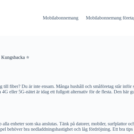
Mobilabonnemang
Mobilabonnemang företa
 i Kungsbacka ⭐
ll fiber? Du är inte ensam. Många hushåll och småföretag står inför sa
 eller 5G-nätet är idag ett fullgott alternativ för de flesta. Den här gui
 alla enheter som ska anslutas. Tänk på datorer, mobiler, surfplattor o
el behöver bra nedladdningshastighet och låg fördröjning. Ett bra tips