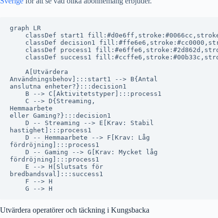
Sverige
för att se vad olika abonnemang erbjuder.
graph LR

    classDef start1 fill:#d0e6ff,stroke:#0066cc,stroke
    classDef decision1 fill:#ffe6e6,stroke:#cc0000,str
    classDef process1 fill:#e6ffe6,stroke:#2d862d,stro
    classDef success1 fill:#ccffe6,stroke:#00b33c,stro
    A[Utvärdera
Användningsbehov]:::start1 --> B{Antal
anslutna enheter?}:::decision1

    B --> C[Aktivitetstyper]:::process1

    C --> D{Streaming,
Hemmaarbete
eller Gaming?}:::decision1

    D -- Streaming --> E[Krav: Stabil
hastighet]:::process1

    D -- Hemmaarbete --> F[Krav: Låg
fördröjning]:::process1

    D -- Gaming --> G[Krav: Mycket låg
fördröjning]:::process1

    E --> H[Slutsats för
bredbandsval]:::success1

    F --> H

Utvärdera operatörer och täckning i Kungsbacka