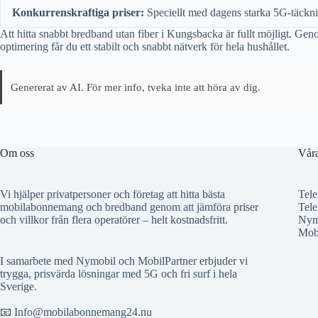
Konkurrenskraftiga priser:
Speciellt med dagens starka 5G-täckn
Att hitta snabbt bredband utan fiber i Kungsbacka är fullt möjligt. Gen
optimering får du ett stabilt och snabbt nätverk för hela hushållet.
Genererat av AI. För mer info, tveka inte att höra av dig.
Om oss
Våra
Vi hjälper privatpersoner och företag att hitta bästa
Tele
mobilabonnemang och bredband genom att jämföra priser
Tele
och villkor från flera operatörer – helt kostnadsfritt.
Nym
Mobi
I samarbete med Nymobil och MobilPartner erbjuder vi
trygga, prisvärda lösningar med 5G och fri surf i hela
Sverige.
📧 Info@mobilabonnemang24.nu