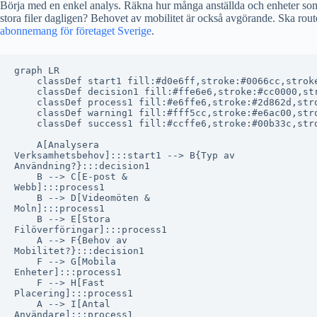
Börja med en enkel analys. Räkna hur många anställda och enheter som 
stora filer dagligen? Behovet av mobilitet är också avgörande. Ska router
abonnemang för företaget Sverige
.
graph LR

    classDef start1 fill:#d0e6ff,stroke:#0066cc,stroke
    classDef decision1 fill:#ffe6e6,stroke:#cc0000,str
    classDef process1 fill:#e6ffe6,stroke:#2d862d,stro
    classDef warning1 fill:#fff5cc,stroke:#e6ac00,stro
    classDef success1 fill:#ccffe6,stroke:#00b33c,stro
    A[Analysera
Verksamhetsbehov]:::start1 --> B{Typ av
Användning?}:::decision1

    B --> C[E-post &
Webb]:::process1

    B --> D[Videomöten &
Moln]:::process1

    B --> E[Stora
Filöverföringar]:::process1

    A --> F{Behov av
Mobilitet?}:::decision1

    F --> G[Mobila
Enheter]:::process1

    F --> H[Fast
Placering]:::process1

    A --> I[Antal
Användare]:::process1
