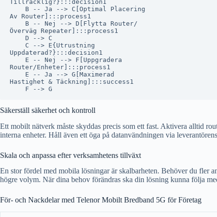
Tillräcklig?}:::decision1

    B -- Ja --> C[Optimal Placering
Av Router]:::process1

    B -- Nej --> D[Flytta Router/
Överväg Repeater]:::process1

    D --> C

    C --> E{Utrustning
Uppdaterad?}:::decision1

    E -- Nej --> F[Uppgradera
Router/Enheter]:::process1

    E -- Ja --> G[Maximerad
Hastighet & Täckning]:::success1

Säkerställ säkerhet och kontroll
Ett mobilt nätverk måste skyddas precis som ett fast. Aktivera alltid 
interna enheter. Håll även ett öga på datanvändningen via leverantörens p
Skala och anpassa efter verksamhetens tillväxt
En stor fördel med mobila lösningar är skalbarheten. Behöver du fler an
högre volym. När dina behov förändras ska din lösning kunna följa med
För- och Nackdelar med Telenor Mobilt Bredband 5G för Företag