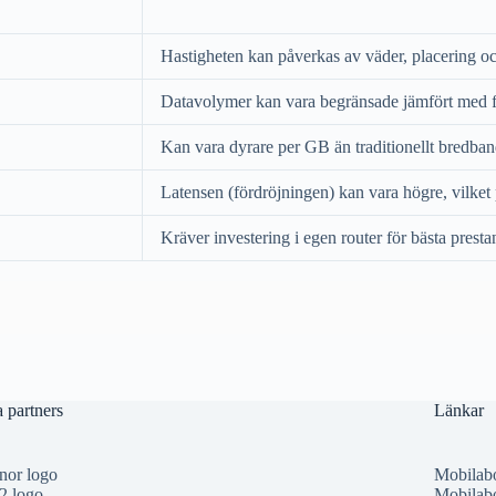
Hastigheten kan påverkas av väder, placering oc
Datavolymer kan vara begränsade jämfört med f
Kan vara dyrare per GB än traditionellt bredba
Latensen (fördröjningen) kan vara högre, vilket 
Kräver investering i egen router för bästa prest
 partners
Länkar
nor logo
Mobilab
2 logo
Mobilabo