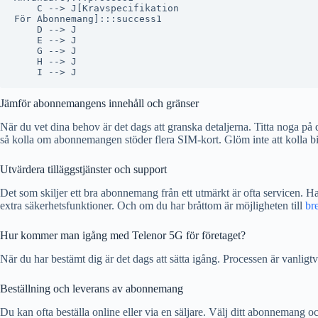
    C --> J[Kravspecifikation
För Abonnemang]:::success1

    D --> J

    E --> J

    G --> J

    H --> J

Jämför abonnemangens innehåll och gränser
När du vet dina behov är det dags att granska detaljerna. Titta noga p
så kolla om abonnemangen stöder flera SIM-kort. Glöm inte att kolla bind
Utvärdera tilläggstjänster och support
Det som skiljer ett bra abonnemang från ett utmärkt är ofta servicen. Ha
extra säkerhetsfunktioner. Och om du har bråttom är möjligheten till
br
Hur kommer man igång med Telenor 5G för företaget?
När du har bestämt dig är det dags att sätta igång. Processen är vanligt
Beställning och leverans av abonnemang
Du kan ofta beställa online eller via en säljare. Välj ditt abonnemang o