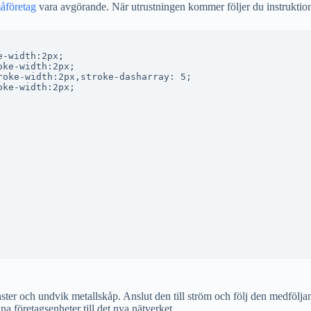
åföretag
vara avgörande. När utrustningen kommer följer du instruktione
-width:2px;

ke-width:2px;

oke-width:2px,stroke-dasharray: 5;

ke-width:2px;

fönster och undvik metallskåp. Anslut den till ström och följ den medfölj
na företagsenheter till det nya nätverket.