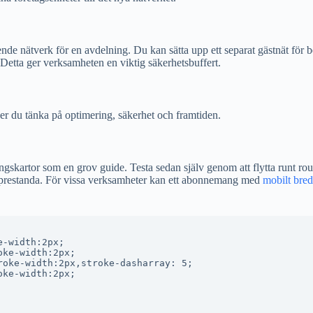
ående nätverk för en avdelning. Du kan sätta upp ett separat gästnät för 
 Detta ger verksamheten en viktig säkerhetsbuffert.
ver du tänka på optimering, säkerhet och framtiden.
skartor som en grov guide. Testa sedan själv genom att flytta runt rou
re prestanda. För vissa verksamheter kan ett abonnemang med
mobilt bre
-width:2px;

ke-width:2px;

oke-width:2px,stroke-dasharray: 5;

ke-width:2px;
