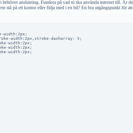
behöver anslutning. Fundera på vad ni ska använda internet till. Är d
n stå på ett kontor eller följa med i en bil? En bra utgångspunkt för att 
-width:2px;

oke-width:2px,stroke-dasharray: 5;

ke-width:2px;

ke-width:2px;

ke-width:2px;
