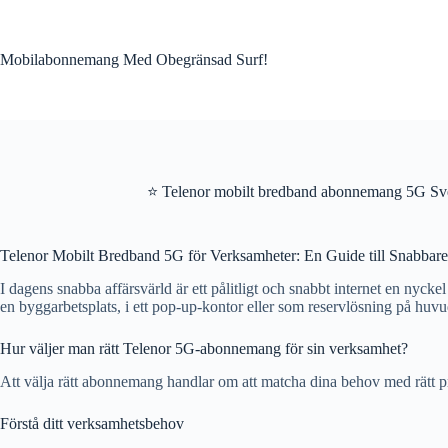
Skip
to
content
Mobilabonnemang Med Obegränsad Surf!
⭐ Telenor mobilt bredband abonnemang 5G Sve
Telenor Mobilt Bredband 5G för Verksamheter: En Guide till Snabbare
I dagens snabba affärsvärld är ett pålitligt och snabbt internet en nyc
en byggarbetsplats, i ett pop-up-kontor eller som reservlösning på huv
Hur väljer man rätt Telenor 5G-abonnemang för sin verksamhet?
Att välja rätt abonnemang handlar om att matcha dina behov med rätt produk
Förstå ditt verksamhetsbehov