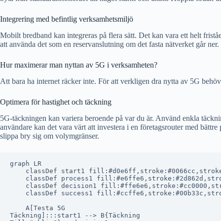
Integrering med befintlig verksamhetsmiljö
Mobilt bredband kan integreras på flera sätt. Det kan vara ett helt frist
att använda det som en reservanslutning om det fasta nätverket går ner.
Hur maximerar man nyttan av 5G i verksamheten?
Att bara ha internet räcker inte. För att verkligen dra nytta av 5G behö
Optimera för hastighet och täckning
5G-täckningen kan variera beroende på var du är. Använd enkla täckning
användare kan det vara värt att investera i en företagsrouter med bätt
slippa bry sig om volymgränser.
graph LR

    classDef start1 fill:#d0e6ff,stroke:#0066cc,stroke
    classDef process1 fill:#e6ffe6,stroke:#2d862d,stro
    classDef decision1 fill:#ffe6e6,stroke:#cc0000,str
    classDef success1 fill:#ccffe6,stroke:#00b33c,stro
    A[Testa 5G
Täckning]:::start1 --> B{Täckning