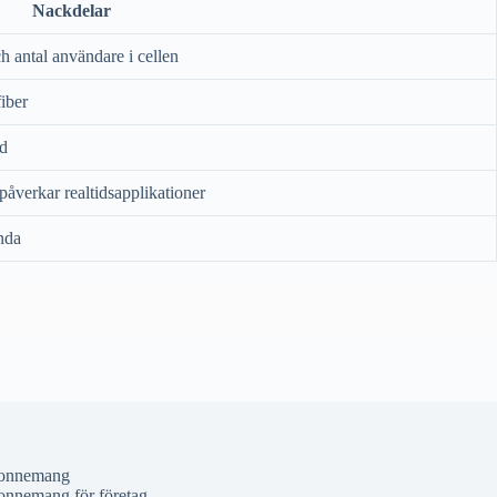
Nackdelar
h antal användare i cellen
iber
nd
påverkar realtidsapplikationer
anda
onnemang
nnemang för företag