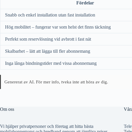
Fördelar
Snabb och enkel installation utan fast installation
Hög mobilitet – fungerar var som helst det finns täckning
Perfekt som reservlösning vid avbrott i fast nät
Skalbarhet – lätt att lägga till fler abonnemang
Inga långa bindningstider med vissa abonnemang
Genererat av AI. För mer info, tveka inte att höra av dig.
Om oss
Våra
Vi hjälper privatpersoner och företag att hitta bästa
Tele
mobilabonnemang och bredband genom att jämföra priser
Tele