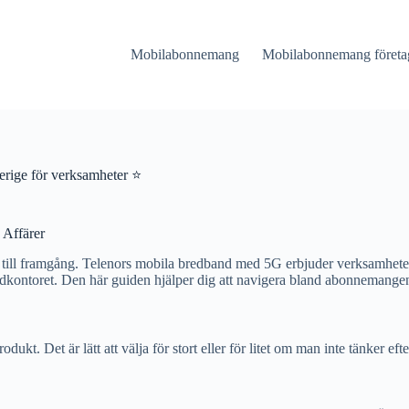
Mobilabonnemang
Mobilabonnemang företa
rige för verksamheter ⭐
 Affärer
kel till framgång. Telenors mobila bredband med 5G erbjuder verksamheter
udkontoret. Den här guiden hjälper dig att navigera bland abonnemangen 
t. Det är lätt att välja för stort eller för litet om man inte tänker efter