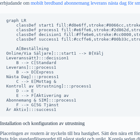
erbjudande om
mobilt bredband abonnemang leverans nästa dag för sm
graph LR

    classDef start1 fill:#d0e6ff,stroke:#0066cc,stroke
    classDef process1 fill:#e6ffe6,stroke:#2d862d,stro
    classDef decision1 fill:#ffe6e6,stroke:#cc0000,str
    classDef success1 fill:#ccffe6,stroke:#00b33c,stro
    A[Beställning
Online/Via Säljare]:::start1 --> B{Välj
Leveranssätt}:::decision1

    B --> C[Standard
Leverans]:::process1

    B --> D[Express
Nästa Dag]:::process1

    C --> E[Mottag &
Kontroll av Utrustning]:::process1

    D --> E

    E --> F[Aktivering av
Abonnemang & SIM]:::process1

    F --> G[5G Tjänst
Installation och konfiguration av utrustning
Placeringen av routern är nyckeln till bra hastighet. Sätt den nära ett 
byta från standardlösenordet till något starkt och unikt. Koppla sedan di