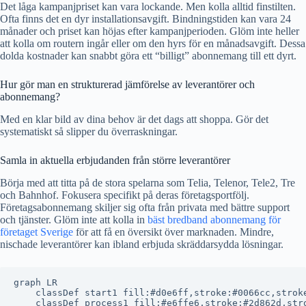
Det låga kampanjpriset kan vara lockande. Men kolla alltid finstilten.
Ofta finns det en dyr installationsavgift. Bindningstiden kan vara 24
månader och priset kan höjas efter kampanjperioden. Glöm inte heller
att kolla om routern ingår eller om den hyrs för en månadsavgift. Dessa
dolda kostnader kan snabbt göra ett “billigt” abonnemang till ett dyrt.
Hur gör man en strukturerad jämförelse av leverantörer och
abonnemang?
Med en klar bild av dina behov är det dags att shoppa. Gör det
systematiskt så slipper du överraskningar.
Samla in aktuella erbjudanden från större leverantörer
Börja med att titta på de stora spelarna som Telia, Telenor, Tele2, Tre
och Bahnhof. Fokusera specifikt på deras företagsportfölj.
Företagsabonnemang skiljer sig ofta från privata med bättre support
och tjänster. Glöm inte att kolla in
bäst bredband abonnemang för
företaget Sverige
för att få en översikt över marknaden. Mindre,
nischade leverantörer kan ibland erbjuda skräddarsydda lösningar.
graph LR

    classDef start1 fill:#d0e6ff,stroke:#0066cc,stroke
    classDef process1 fill:#e6ffe6,stroke:#2d862d,stro