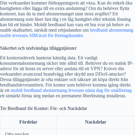
Din verksamhet kommer förhoppningsvis att växa. Kan du enkelt öka
hastigheten eller lägga till en extra anslutning? Om du behöver flytta
kontoret, kan du ta med abonnemanget utan stora avgifter? Ett
abonnemang som låser fast dig i en låg hastighet eller teknisk lösning
kan bli ett hinder. Mobilt bredband kan vara ett bra svar på behov av
snabb skalbarhet, särskilt med erbjudanden om
bredband abonnemang
snabb leverans SIM-kort för företagskunder
.
Säkerhet och nödvändiga tilläggstjänster
Ett kontorsnätverk hanterar känslig data. Ett vanligt
konsumentabonnemang räcker inte alltid till. Behöver du en statisk IP-
adress för att hosta en server eller ansluta till ett VPN? Kräver din
verksamhet avancerad brandvägg eller skydd mot DDoS-attacker?
Dessa tilläggstjänster är ofta enklare och säkrare att köpa direkt från
bredbandsleverantören. För kontor som behöver komma igång direkt
är ett
mobilt bredband abonnemang leverans nästa dag för småföretag
ett utmärkt första steg medan en permanent fiberlösning installeras.
Tre Bredband för Kontor: För- och Nackdelar
Fördelar
Nackdelar
Ofta mycket