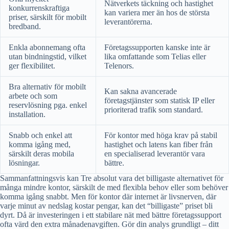
Nätverkets täckning och hastighet
konkurrenskraftiga
kan variera mer än hos de största
priser, särskilt för mobilt
leverantörerna.
bredband.
Enkla abonnemang ofta
Företagssupporten kanske inte är
utan bindningstid, vilket
lika omfattande som Telias eller
ger flexibilitet.
Telenors.
Bra alternativ för mobilt
Kan sakna avancerade
arbete och som
företagstjänster som statisk IP eller
reservlösning pga. enkel
prioriterad trafik som standard.
installation.
Snabb och enkel att
För kontor med höga krav på stabil
komma igång med,
hastighet och latens kan fiber från
särskilt deras mobila
en specialiserad leverantör vara
lösningar.
bättre.
Sammanfattningsvis kan Tre absolut vara det billigaste alternativet för
många mindre kontor, särskilt de med flexibla behov eller som behöver
komma igång snabbt. Men för kontor där internet är livsnerven, där
varje minut av nedslag kostar pengar, kan det “billigaste” priset bli
dyrt. Då är investeringen i ett stabilare nät med bättre företagssupport
ofta värd den extra månadenavgiften. Gör din analys grundligt – ditt