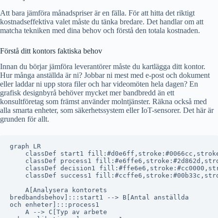
Att bara jämföra månadspriser är en fälla. För att hitta det riktigt
kostnadseffektiva valet måste du tänka bredare. Det handlar om att
matcha tekniken med dina behov och förstå den totala kostnaden.
Förstå ditt kontors faktiska behov
Innan du börjar jämföra leverantörer måste du kartlägga ditt kontor.
Hur många anställda är ni? Jobbar ni mest med e-post och dokument
eller laddar ni upp stora filer och har videomöten hela dagen? En
grafisk designbyrå behöver mycket mer bandbredd än ett
konsultföretag som främst använder molntjänster. Räkna också med
alla smarta enheter, som säkerhetssystem eller IoT-sensorer. Det här är
grunden för allt.
graph LR

    classDef start1 fill:#d0e6ff,stroke:#0066cc,stroke
    classDef process1 fill:#e6ffe6,stroke:#2d862d,stro
    classDef decision1 fill:#ffe6e6,stroke:#cc0000,str
    classDef success1 fill:#ccffe6,stroke:#00b33c,stro
    A[Analysera kontorets
bredbandsbehov]:::start1 --> B[Antal anställda
och enheter]:::process1

    A --> C[Typ av arbete