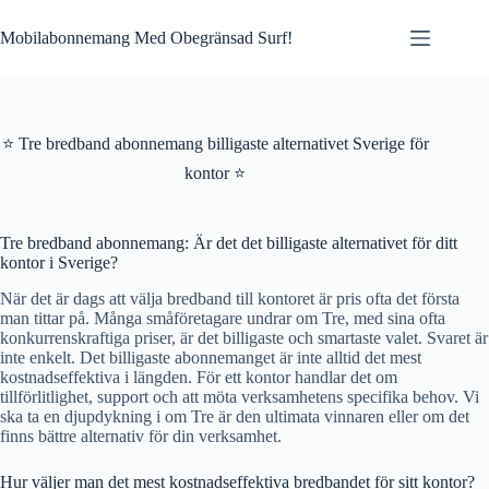
Skip
to
Mobilabonnemang Med Obegränsad Surf!
content
⭐ Tre bredband abonnemang billigaste alternativet Sverige för
kontor ⭐
Tre bredband abonnemang: Är det det billigaste alternativet för ditt
kontor i Sverige?
När det är dags att välja bredband till kontoret är pris ofta det första
man tittar på. Många småföretagare undrar om Tre, med sina ofta
konkurrenskraftiga priser, är det billigaste och smartaste valet. Svaret är
inte enkelt. Det billigaste abonnemanget är inte alltid det mest
kostnadseffektiva i längden. För ett kontor handlar det om
tillförlitlighet, support och att möta verksamhetens specifika behov. Vi
ska ta en djupdykning i om Tre är den ultimata vinnaren eller om det
finns bättre alternativ för din verksamhet.
Hur väljer man det mest kostnadseffektiva bredbandet för sitt kontor?