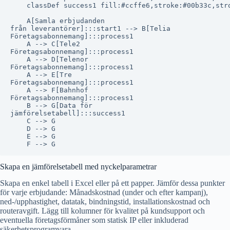
    classDef success1 fill:#ccffe6,stroke:#00b33c,stro
    A[Samla erbjudanden
från leverantörer]:::start1 --> B[Telia
Företagsabonnemang]:::process1

    A --> C[Tele2
Företagsabonnemang]:::process1

    A --> D[Telenor
Företagsabonnemang]:::process1

    A --> E[Tre
Företagsabonnemang]:::process1

    A --> F[Bahnhof
Företagsabonnemang]:::process1

    B --> G[Data för
jämförelsetabell]:::success1

    C --> G

    D --> G

    E --> G

Skapa en jämförelsetabell med nyckelparametrar
Skapa en enkel tabell i Excel eller på ett papper. Jämför dessa punkter
för varje erbjudande: Månadskostnad (under och efter kampanj),
ned-/upphastighet, datatak, bindningstid, installationskostnad och
routeravgift. Lägg till kolumner för kvalitet på kundsupport och
eventuella företagsförmåner som statisk IP eller inkluderad
säkerhetsprogramvara.