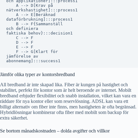
och applikationer]:::process1

    A --> D[Krav på
nätverkshastighet]:::process1

    A --> E[Beräknad
dataförbrukning]:::process1

    B --> F{Sammanställ
och definiera
faktiska behov}:::decision1

    C --> F

    D --> F

    E --> F

    F --> G[Klart för
jämförelse av
Jämför olika typer av kontorsbredband
All bredband är inte skapad lika. Fiber är kungen på hastighet och
stabilitet, perfekt för kontor som är helt beroende av internet. Mobilt
bredband erbjuder flexibilitet och snabb installation, vilket kan vara en
räddare för nya kontor eller som reservlösning. ADSL kan vara ett
billigt alternativ om fiber inte finns, men hastigheten är ofta begränsad.
Hybridlösningar kombinerar ofta fiber med mobilt som backup för
extra säkerhet.
Se bortom månadskostnaden – dolda avgifter och villkor