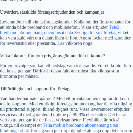
Utvärdera särskilda företagserbjudanden och kampanjer
Leverantörer vill vinna företagskunder. Kolla om det finns rabatter för
att binda både bredband och mobiltelefoni. Vissa erbjuder
Tele2
bredband abonnemang obegränsat data Sverige för småföretag
vilket
kan vara guld värt om datatrafiken är hög. Andra lockar med garantier
för leveranstid eller prestanda. Läs villkoren noga.
Vilka faktorer, förutom pris, är avgörande för ett kontor?
För en privatperson kan ett nedslag vara irriterande. För ett kontor kan
det kosta pengar. Därför är dessa faktorer minst lika viktiga som
kronorna per månad.
Tillförlitlighet och support för företag
Vad händer när nätet går ner? Med ett privatabonnemang får du köa i
telefonsupport. Med ett riktigt företagsabonnemang har du ofta tillgång
till prioriterad support, ibland dygnet runt. Vissa leverantörer erbjuder
serviceavtal med garanterad uptime på 99,9% eller bättre. Det här är
värt extra pengar för de flesta verksamheter. Flexibilitet är också
viktigt, till exempel ett
Telia mobilt bredband abonnemang utan
bindningstid för företag
som ger dig möjlighet att säga upp det när som