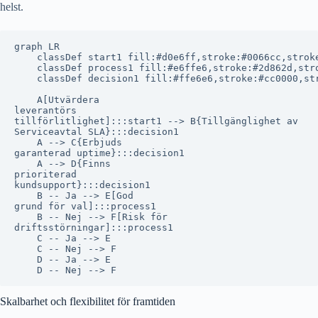
helst.
graph LR

    classDef start1 fill:#d0e6ff,stroke:#0066cc,stroke
    classDef process1 fill:#e6ffe6,stroke:#2d862d,stro
    classDef decision1 fill:#ffe6e6,stroke:#cc0000,str
    A[Utvärdera
leverantörs
tillförlitlighet]:::start1 --> B{Tillgänglighet av
Serviceavtal SLA}:::decision1

    A --> C{Erbjuds
garanterad uptime}:::decision1

    A --> D{Finns
prioriterad
kundsupport}:::decision1

    B -- Ja --> E[God
grund för val]:::process1

    B -- Nej --> F[Risk för
driftsstörningar]:::process1

    C -- Ja --> E

    C -- Nej --> F

    D -- Ja --> E

Skalbarhet och flexibilitet för framtiden